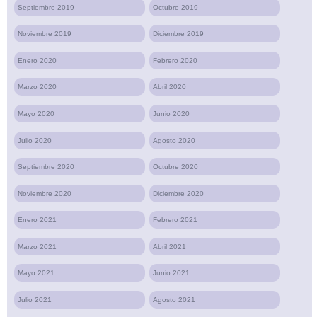
Septiembre 2019
Octubre 2019
Noviembre 2019
Diciembre 2019
Enero 2020
Febrero 2020
Marzo 2020
Abril 2020
Mayo 2020
Junio 2020
Julio 2020
Agosto 2020
Septiembre 2020
Octubre 2020
Noviembre 2020
Diciembre 2020
Enero 2021
Febrero 2021
Marzo 2021
Abril 2021
Mayo 2021
Junio 2021
Julio 2021
Agosto 2021