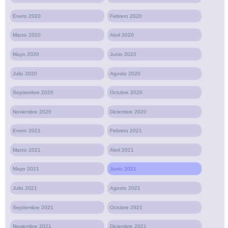
Enero 2020
Febrero 2020
Marzo 2020
Abril 2020
Mayo 2020
Junio 2020
Julio 2020
Agosto 2020
Septiembre 2020
Octubre 2020
Noviembre 2020
Diciembre 2020
Enero 2021
Febrero 2021
Marzo 2021
Abril 2021
Mayo 2021
Junio 2021
Julio 2021
Agosto 2021
Septiembre 2021
Octubre 2021
Noviembre 2021
Diciembre 2021