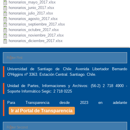
honorarios_mayo_2017.xlsx
honorarios_junio_2017.xlsx
honorarios_julio_2017.xlsx
honorarios_agosto_2017.xlsx
honorarios_septiembre_2017.xlsx
honorarios_octubre_2017.xlsx
honorarios_noviembre_2017.xlsx
honorarios_diciembre_2017.xlsx
Footer First
Universidad de Santiago de Chile. Avenida Libertador Bernardo
O'Higgins nº 3363. Estación Central. Santiago. Chile.
Unidad de Partes, Informaciones y Archivos: (56-2) 2 718 4900 -
Soporte Informático Segic: 2 718 0225
Para Transparencia desde 2023 en adelante
Ir al Portal de Transparencia
Footer Second