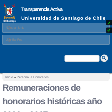
Pasar al
contenido
Transparencia Activa
principal
Universidad de Santiago de Chile
Nombramiento
User Bar First
Buscar
Formulario de búsqueda
Se encuentra usted aquí
Inicio
»
Personal a Honorarios
Remuneraciones de
honorarios históricas año