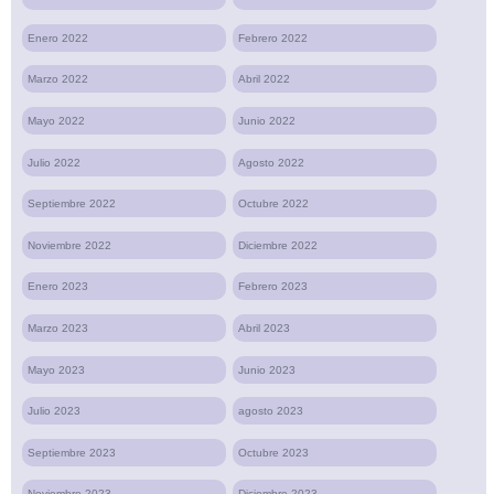
Enero 2022
Febrero 2022
Marzo 2022
Abril 2022
Mayo 2022
Junio 2022
Julio 2022
Agosto 2022
Septiembre 2022
Octubre 2022
Noviembre 2022
Diciembre 2022
Enero 2023
Febrero 2023
Marzo 2023
Abril 2023
Mayo 2023
Junio 2023
Julio 2023
agosto 2023
Septiembre 2023
Octubre 2023
Noviembre 2023
Diciembre 2023