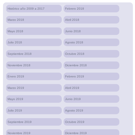
Histórico año 2009 a 2017
Febrero 2018
Marzo 2018
Abril 2018
Mayo 2018
Junio 2018
Julio 2018
Agosto 2018
Septiembre 2018
Octubre 2018
Noviembre 2018
Diciembre 2018
Enero 2019
Febrero 2019
Marzo 2019
Abril 2019
Mayo 2019
Junio 2019
Julio 2019
Agosto 2019
Septiembre 2019
Octubre 2019
Noviembre 2019
Diciembre 2019