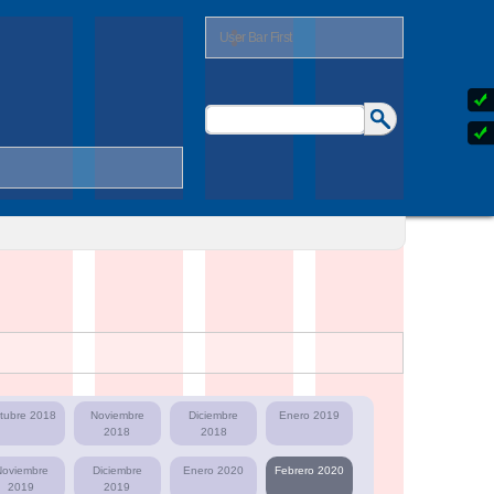
User Bar First
Buscar
Formulario
de
búsqueda
tubre 2018
Noviembre
Diciembre
Enero 2019
2018
2018
Noviembre
Diciembre
Enero 2020
Febrero 2020
2019
2019