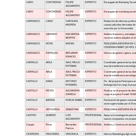
CARO
CONTRERAS
FELIPE
EXPERTO
Encargado de Marketing Tecnoló
ALEJANDRO
CARO
CONTRERAS
FELIPE
EXPERTO
Encargado de marketing tecnoló
ALEJANDRO
CARRASCO
CANO
CAROLINA
EXPERTO
Redacción de informes jurídicos
ANDREA
causas judiciales derivadas de
suscritos por la Universidad.
CARRASCO
GARRIDO
MACARENA
EXPERTO
Análisis financiero y estratégic
BEATRIZ
recursos externo alojados en el
CARRASCO
MOYA
MATIAS
EXPERTO
REALIZARA ASESORIA EN 
CEDENNA FB0807 (20 HRS. 
CARRASCO
ESPINOZA
BENJAMIN
EXPERTO
Informe de gestión captura. eva
IGNACIO
CARRILLO
AVILA
SAUL PAULO
EXPERTO
Coordinador general de las dist
ESTEBAN
área de transferencia tecnológ
CARRILLO
AVILA
SAUL PAULO
EXPERTO
Coordinador general de las dist
ESTEBAN
área de transferencia tecnológi
CASTILLO
NARA
ANTONIO
EXPERTO
Dir. del proyecto.Participará ac
ROSAMEL
biofungicida.Con cargo al proy
CASTILLO
REYES
ALEJANDRA
EXPERTO
Realizar en el proyecto de ofert
DANIELA
cargo al proyecto Fondef ID18I1
CASTILLO
BARRIA
NOELIA ISABEL
EXPERTO
Declaración de gastos mensual.So
serán supervisadas por el Dire
CASTILLO
SEPULVEDA
SEBASTIAN
EXPERTO
REALIZARA ASESORIA EN MO
CASTRO
ALVAREZ
LUIS
PROFESIONAL
Apoyo a la investigación para 
ALEJANDRO
nuevos compuestos con propie
Cayupe
Rivas
Bernardita
PROFESIONAL
Análisis y Construcción de bas
Patricia
CESPEDES
PINCHEIRA
VERONICA
EXPERTO
Informe Metodologia Agil incub