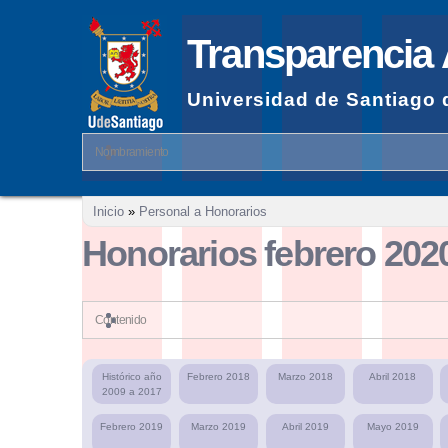
Transparencia 
Universidad de Santiago 
Nombramiento
Se encuentra usted aquí
Inicio
»
Personal a Honorarios
Honorarios febrero 202
Contenido
Histórico año
Febrero 2018
Marzo 2018
Abril 2018
2009 a 2017
Febrero 2019
Marzo 2019
Abril 2019
Mayo 2019