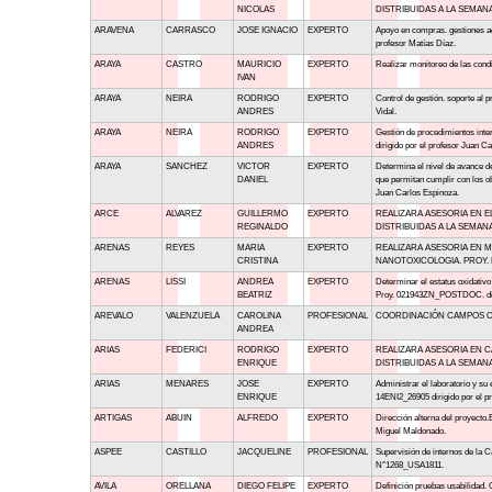
NICOLAS
DISTRIBUIDAS A LA SEMANA
ARAVENA
CARRASCO
JOSE IGNACIO
EXPERTO
Apoyo en compras. gestiones a
profesor Matías Díaz.
ARAYA
CASTRO
MAURICIO
EXPERTO
Realizar monitoreo de las condi
IVAN
ARAYA
NEIRA
RODRIGO
EXPERTO
Control de gestión. soporte al 
ANDRES
Vidal.
ARAYA
NEIRA
RODRIGO
EXPERTO
Gestión de procedimientos int
ANDRES
dirigido por el profesor Juan 
ARAYA
SANCHEZ
VICTOR
EXPERTO
Determina el nivel de avance de
DANIEL
que permitan cumplir con los ob
Juan Carlos Espinoza.
ARCE
ALVAREZ
GUILLERMO
EXPERTO
REALIZARA ASESORIA EN E
REGINALDO
DISTRIBUIDAS A LA SEMANA
ARENAS
REYES
MARIA
EXPERTO
REALIZARA ASESORIA EN 
CRISTINA
NANOTOXICOLOGIA. PROY. B
ARENAS
LISSI
ANDREA
EXPERTO
Determinar el estatus oxidativo
BEATRIZ
Proy. 021943ZN_POSTDOC. diri
AREVALO
VALENZUELA
CAROLINA
PROFESIONAL
COORDINACIÓN CAMPOS CL
ANDREA
ARIAS
FEDERICI
RODRIGO
EXPERTO
REALIZARA ASESORIA EN C
ENRIQUE
DISTRIBUIDAS A LA SEMANA
ARIAS
MENARES
JOSE
EXPERTO
Administrar el laboratorio y su
ENRIQUE
14ENI2_26905 dirigido por el 
ARTIGAS
ABUIN
ALFREDO
EXPERTO
Dirección alterna del proyecto
Miguel Maldonado.
ASPEE
CASTILLO
JACQUELINE
PROFESIONAL
Supervisión de internos de la C
N°1268_USA1811.
AVILA
ORELLANA
DIEGO FELIPE
EXPERTO
Definición pruebas usabilidad