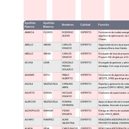
Apellido
Apellido
Nombres
Calidad
Función
Paterno
Materno
ABARCA
FLORES
RODRIGO
EXPERTO
Formulación de modelo energét
ALEXIS
algoritmo de optimización. las
Chavez.
ABELLO
VARAS
CARLOS
EXPERTO
Seguimiento técnico de proyect
IGNACIO
profesora María José Galotto.
ABELLO
VARAS
CARLOS
EXPERTO
Encargado del área de proyecto
IGNACIO
Proyecto 318. dirigido por el D
ACUNA
LEIVA
GONZALO
EXPERTO
Encargado de gestionar y admini
PEDRO
estrategia. Con cargo al proy
NOLASCO
ADASME
SOTO
PABLO
EXPERTO
Formulación de algoritmos de o
ALBERTO
18COTE_97932 que dirige el pr
AGUILA
VALENZUELA
CATALINA
EXPERTO
Reporteo y generación de conten
ABRIL
proyecto CORFO 14ENI2_26905 d
AGURTO
DOREN
NICOLAS
EXPERTO
Conclusión de experimentos. re
IGNACIO
ALARCON
VALENZUELA
ROMINA
EXPERTO
Apoyo al desarrollo de la inves
DEYANIRA
las plantas. Asociado al proye
ALEXOPULOS
MARKAR
FIDIAS
EXPERTO
Entrega de informe de resultad
ERGATIS
Corfo 17INC3_88319.
ALFARO
RAMIREZ
ALINE
EXPERTO
REALIZARA ASESORIA EN D
VALENTINA
PROYECTO BASAL CEDENNA 
ALIAGA
VIDAL
CAROLINA DEL
EXPERTO
REALIZARA ASESORIA EN L