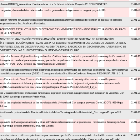
 Software CITIAPS_Informática. Contraparte técnica Sr. Mauricio Marín. Proyecto PS N°1272 USA1955.
01-01-2
 de gastos y bases de datos relacionados con los gastos de investigadores con cargo al proyecto 318.
01-01-2
tigación referente a: Características de personalidad asociada a formas costosas de retención de pareja y la coerción
01-01-2
raparte técnica Sra. Ana María Fernández.
PROPIEDADES ESTRUCTURALES. ELECTRONICAS Y MAGNETICAS DE NANOESTRUCTURAS OD Y 1D. PROY.
01-01-2
HR. A LA SEMANA).
ANENTES DE MANTENCIÓN Y PROGRAMACIÓN LABORATORIOS DE SISTEMAS DE INFORMACIÓN
02-01-2
A Y TELEDETECCIÓN QUE UTILIZAN LOS PROFESORES PARA IMPARTIR LAS CLASES DE LABORATORIOS A
ERAS ING. CIVIL EN GEOGRAFÍA. ING. AMBIENTAL E ING. EJECUCION EN GEOMENSURA._LABORES NO SE
 DE RECESO. LAS CUALES ESTARAN SUPERVISADAS POR EL PRO
19. modelos fenomenológicos lineales y no lineales. Calibrar la meta_heuristica para modelar la autorregulación cerebral.
01-01-2
orregulación cerebral para sujetos sanos y pacientes de parkinson. Dadas las tareas del proy. podrá viajar dentro y fuera
061919CHP_POSTDOC. dirige el Inv. responsable Max Chacón P.
io teórico del proceso de transferencia electrónica en arreglos conformados por porfirinas_cromóforos_tio2. como sistemas
01-01-2
s sensibilizadas por colorantes (DSSC). Contraparte técnica Sra. Gloria Cárdenas. Proyecto PS1145 USA1799_1_1_3.
ama Extraordinario Dicyt Contratación Postdoctorandos y Asistentes de Investigación. enmarcada en Propuesta:
01-01-2
encia al sistema sociolaboral y articulación de redes de asistencia de mujeres inmigrantes latinoamericanas en la
 al 2018. Contraparte técnica Sra. Daisy Margarit Segura. Proyecto PS1145 USA1799_1_2_3.
as y transcriptomicas: anotaciones funcionales. expresión diferencial. categorizacion GO. detención de variantes. Con
01-01-2
_83004 que dirige el profesor Rubén Vidal.
ción de las propiedad Intelectual de las tecnologías de la Universidad. Con cargo al proyecto Corfo 18COTL_93549 que
01-01-2
alotto.
ración en la protección de la Propiedad Intelectual de las Tecnologías de la Universidad._Con cargo a Proyecto 318.
01-01-2
o.
de proyecto de Investigación aplicada y otras actividades relacionadas con el proceso de Transferencia Tecnológica. Con
01-01-2
_93549 que dirige la profesora María José Galotto.
materias primas a utilizar seguimiento de proceso de encapsulación de extractos y de la almohadilla activa coordinación
01-01-2
ncia subrogará al director del proyecto en su ausencia asumiendo la responsabilidad. Con cargo al proyecto Fondef