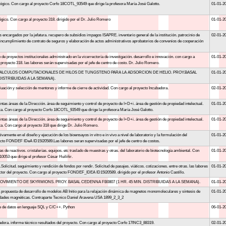
gico. Con cargo al proyecto Corfo 18COTL_93549 que dirige la profesora María José Galotto.
01-01-2
gico. Con cargo al proyecto 318. dirigido por el Dr. Julio Romero
01-01-2
 encargados por la jefatura. recupero de subsidios impagos ISAPRE. inventario general de la institución. patrocinio de
02-01-2
 incumplimiento de contrato de seguros y elaboración de actos administrativos aprobatorios de convenios de cooperación
o de proyectos institucionales administrado en la vicerrectoría de investigación. desarrollo e innovación. con cargo a
01-01-2
 proyecto 318. las labores serán supervisadas por el jefe de centro de costo. Dr. Julio Romero.
CALCULOS COMPUTACIONALES DE HILOS DE TUNGSTENO PARA LA ADSORCION DE HELIO. PROY.BASAL
01-01-2
DISTRIBUIDAS A LA SEMANA).
luación y selección de mentores y informe de cierre de actividad. Con cargo al proyecto Incubadora.
02-01-2
intas áreas de la Dirección. área de seguimiento y control de proyecto de I+D+i. área de gestión de propiedad intelectual.
01-01-2
ica. Con cargo al proyecto Corfo 18COTL_93549 que dirige la profesora María José Galotto.
intas áreas de la Dirección. área de seguimiento y control de proyecto de I+D+i. área de gestión de propiedad intelectual.
01-01-2
ca. Con cargo al proyecto 318 que dirige Dr. Julio Romero.
tivamente en el diseño y ejecución de los bioensayos in vitro e in vivo a nivel de laboratorio y la formulación del
01-01-2
ecto FONDEF IDeA ID15I20589.Las labores seran supervisadas por el jefe de centro de costos.
as de reactivos. cristalerías. equipos. etc traslado de muestras y otras. del laboratorio de biotecnología ambiental. Con
01-01-2
0053 que dirige el profesor César Huiliñir.
licitud. seguimiento y rendición de fondos por rendir. Solicitud de pasajes. viáticos. cotizaciones. entre otras. las labores
01-01-2
ctor del proyecto. Con cargo al proyecto FONDEF_IDEA ID15I20589. dirigido por el profesor Antonio Castillo.
VIMIENTO DE SKYRMIONS. PROY. BASAL CEDENNA FB0807 (1 HR. 45 MIN. DISTRIBUIDAS A LA SEMANA).
01-01-2
la propuesta de desarrollo de modelos AB Initio para la relajación dinámica de magnetos monomoleculares y síntesis de
01-01-2
dades magnéticas. Contraparte Tecnico Daniel Aravena USA 1899_2_3_2
e de datos en lenguaje SQL y C/C++. Python
06-01-2
adora. informe técnico resultados del proyecto. Con cargo al proyecto Corfo 17INC3_88319.
02-01-2