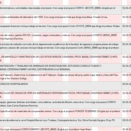
).
dministrativas y actividades relacionadas al proyecto. Con cargo al proyecto CORFO 18COTE_89665. dirigido por el
01-01-2
ciones ambientales de laboratorio del CIDE. Con cargo al proyecto Cide que dirige el profesor Claudio Urrea.
01-01-2
presupuesto financiero incluye trabajo en terreno. Con cargo al proyecto Corfo 17COTE_83004 que dirige el profesor Rubén
01-01-2
ernos del centro. gestión RR.HH. convenios. pagos mensuales y viáticos. Con cargo al proyecto CORFO 14ENI2_26905
01-01-2
Carlos Espinoza Ramírez.
l proceso de rediseño curricular de los departamento académicos de la facultad de ingeniería. propone planes de trabajo
01-01-2
jetivos y plazos del proceso incluye trabajo en terreno. Con cargo al proyecto Corfo 14ENI2_26905 que dirige el profesor
L DESARROLLO Y MANTENCION DE LOS SITIOS WEB DE CEDENNA. PROY. BASAL CEDENNA FB0807 (2 HRS.
01-01-2
).
MANTENCION Y TRASLADO DE ANIMALES DE INVESTIGACION. ESTUDIOS CONDUCTUALES Y
01-01-2
ASAL CEDENNA FB0807 (44 HRS. DISTRIBUIDAS A LA SEMANA).
 de P.alpinum. Determinar la metabolomico de P. Alpinum. Dadas las tareas del proy. podrá viajar dentro y fuera del País.
01-01-2
ge el Inv. Gustavo Zuñiga.
ÍNICOS HOSPITALARIOS
02-01-2
ALCULOS DE ONDAS DE SPIN EN MATERIALES FERROMAGNETICOS. PROY.BASAL CEDENNA FB0807 (2 HRS.
01-01-2
).
 equipo. gestionar distintas actividades. como talleres. actividad de difusión. entre otros. Con cargo al proyecto CORFO
01-01-2
profesor Juan Carlos Espinoza Ramírez.
.Especificación de materiales de componentes sensor. Con cargo al proyecto FONDEF ID16I20420. Dirigido por el profesor
01-01-2
arrera de enfermería. en el Hospital Barros Luco Trudeau. Contraparte técnica. Sra. Silvia Ferrada Vergara. Proy. PS
02-01-2
. Con cargo al proyecto CORFO DIMERC 18COTE_98030. dirigido por el profesor Juan Marin.
01-01-2