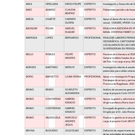
AVILA
ORELLANA
DIEGO FELIPE
EXPERTO
Investigación y Desarrollo de
BAEZ
ALVAREZ
CLAUDIA
EXPERTO
Poblamiento periódico de líneas
BEATRIZ
BAEZA
UGARTE
CARMEN
EXPERTO
Apoyo al desarrollo de la inves
GLORIA
sexual. USA1855_VRIDEI. Cont
BALTAZAR
ROJAS
SAMUEL
EXPERTO
REALIZARA ASESORIA EN 
ELIAZAR
BASAL CEDENNA FB0807 (1 
BARRAZA
LOPEZ
BERNARDO
PROFESIONAL
REALIZAR LABORES PERM
GEOGRÁFICA. CARTOGRAFÍ
LOS ALUMNOS DE LAS CARR
SUSPENDERAN EN PERIODO
BELLO
ROBLES
FELIPE
EXPERTO
Revisión de la literatura al 20
ANDRES
Generar modelos lineales de aut
del País. Con cargo al proy. 
BORGES
MARTINEZ
MERLYS
EXPERTO
Investigación referida al estud
potenciales para celdas solare
BORIC
BARGETTO
LJUBA VESNA
PROFESIONAL
Apoyo a la investigación Progr
Estrategias de acceso y perman
Provincia de Magallanes. 2015
BRAVO
BRAVO
SCARLETH
EXPERTO
Análisis de secuencias genómic
ALEXANDRA
cargo al proyecto Corfo 17COTE
BRAVO
CONTRERAS
GABRIEL
EXPERTO
Apoyar la gestión y administra
IGNACIO
dirige la profesora María José G
BRAVO
CONTRERAS
GABRIEL
EXPERTO
Encargado de gestión y administ
IGNACIO
Dirigido por el Dr. Julio Romer
BRAVO
VALENZUELA
MARCELO
EXPERTO
Realizar la gestión en el área 
ANDRES
cargo al proyecto Corfo 18COTL
JESUS
BRUNA
BUGUENO
JULIO ELIAS
EXPERTO
Definición de requerimiento de 
de las actividades de transfere