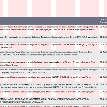
Inicio
Contra
ico. formulación de problemas de optimización asociados a la propuesta simulación de modelo en gams programación de
01-01-2
 labores serán supervisadas por el Director. Con cargo al proyecto Corfo 18COTE_97932 que dirige el profesor Héctor
o de I+D+i gestionados por la dirección de Gestión Tecnológica. Con cargo al proyecto Corfo 18COTL_93549 que dirige la
01-01-2
s de I+D+i. seguimiento y control de proyectos I+D+i gestionados por la Dirección de Gestión Tecnológica._Con cargo a
01-01-2
r. Julio Romero
strar el proyecto. Apoyo al logro de convenios con las empresas. colaboración y participación en decisiones de la
01-01-2
ecto CORFO 18PTECMA_102646. Las labores serán supervisadas por el jefe del centro de costos.
ptimización para problemas de ingeniería. las labores serán supervisadas por el Director. Con cargo al proyecto Corfo
01-01-2
ofesor Héctor Chavez.
idos para plataformas de difusión. apoyo transversal al área de comunicaciones de la facultad de ingeniería. Con cargo al
01-01-2
irigido por el profesor Juan Carlos Espinoza Ramírez.
dacción y publicación de artículos científicos. Con cargo al proy. 021942PI_POSTDOC. dirige el Inv. Jorge Pavez
01-01-2
tigación referente a: Nuevos enfoques para comprender y mejorar las propiedades antibacterianas de las nanoparticulas de
01-01-2
cto de nuevas líneas de investigación con capacidades existentes USA1899_2_3_2. Contraparte técnica Sr. Manuel Azocar.
os e indicadores concurso. seguimiento ventas proyectos 2019. seguimiento técnicos proyectos. Con cargo al proyecto
02-01-2
ETERMINACION TOXICIDAD DE NANOMATERIALES Y GESTION ADMINISTRATIVA DE LABORATORIO.
01-01-2
FB0807 (25 HRS. DISTRIBUIDAS A LA SEMANA).
ABORATORIO DE RESONANCIA DE ESPOIN ELECTRONICO PROY.BASAL CEDENNA FB0807 (1 HR. A LA
01-01-2