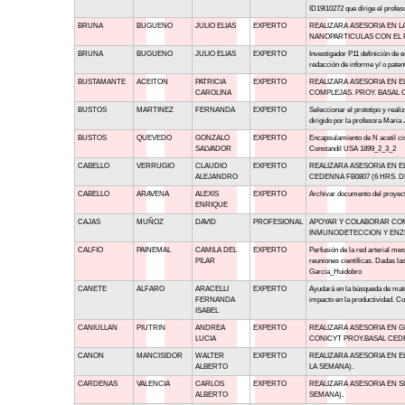
ID19I10272 que dirige el profe
BRUNA
BUGUENO
JULIO ELIAS
EXPERTO
REALIZARA ASESORIA EN L
NANOPARTICULAS CON EL F
BRUNA
BUGUENO
JULIO ELIAS
EXPERTO
Investigador P11 definición de e
redacción de informe y/ o pate
BUSTAMANTE
ACEITON
PATRICIA
EXPERTO
REALIZARA ASESORIA EN 
CAROLINA
COMPLEJAS. PROY. BASAL C
BUSTOS
MARTINEZ
FERNANDA
EXPERTO
Seleccionar el prototipo y rea
dirigido por la profesora Maria 
BUSTOS
QUEVEDO
GONZALO
EXPERTO
Encapsulamiento de N acetil cis
SALVADOR
Constandil USA 1899_2_3_2
CABELLO
VERRUGIO
CLAUDIO
EXPERTO
REALIZARA ASESORIA EN E
ALEJANDRO
CEDENNA FB0807 (6 HRS. D
CABELLO
ARAVENA
ALEXIS
EXPERTO
Archivar documento del proyec
ENRIQUE
CAJAS
MUÑOZ
DAVID
PROFESIONAL
APOYAR Y COLABORAR COM
INMUNODETECCION Y ENZI
CALFIO
PAINEMAL
CAMILA DEL
EXPERTO
Perfusión de la red arterial me
PILAR
reuniones científicas. Dadas la
Garcia_Huidobro
CANETE
ALFARO
ARACELLI
EXPERTO
Ayudará en la búsqueda de materi
FERNANDA
impacto en la productividad. C
ISABEL
CANIULLAN
PIUTRIN
ANDREA
EXPERTO
REALIZARA ASESORIA EN 
LUCIA
CONICYT PROY.BASAL CEDEN
CANON
MANCISIDOR
WALTER
EXPERTO
REALIZARA ASESORIA EN E
ALBERTO
LA SEMANA).
CARDENAS
VALENCIA
CARLOS
EXPERTO
REALIZARA ASESORIA EN S
ALBERTO
SEMANA).