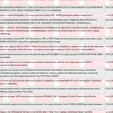
SIMULACIONES NUMERICAS Y CALCULOS ANALITICIOS DE NANOESTRUCTURAS MAGNETICAS ORIENTADAS
01-01-2
ORFICA. PROY. BASAL CEDENNA FB0807 (1 HR. A LA SEMANA).
archivo. revisión bibliográfica. Con cargo al proyecto Anillos SOC 180001 que dirige el profesor Manuel Llorca.
01-01-2
A LA COORDINACION GENERAL Y SUPERVISION DE LAS PERSONAS QUE TRABAJAN EN EL PROYECTO
01-01-2
LABORES SERAN SUPERVISADAS POR EL SR. VICERRECTOR DE INVESTIGACION Y DESARROLLO.
NTE L CENTRO. GESTIONARA CONVENIOS DE COOPERACION CIENTIFICA. DE INNOVACION Y DESARROLLO
01-01-2
OS. SEAN ESTOS EMPRESAS. UNIVERSIDADES. CENTROS DE INVESTIGACION U OTROS. PROY. BASAL
A SEMANA).
s de proteínas usando AFM. PM. fluorescencia. TIRF y FRET. Dadas las tareas del proyecto podrá viajar dentro y fuera
01-01-2
041931MH_POSTDOC. dirige el Inv. responsable Francisco Melo Hurtado
bservadas según el Informe Final N°795 de la Contraloría General de la República y aquellos con saldo de años anteriores.
02-01-2
arización de acuerdo al Plan de Trabajo. Las Labores serán supervisadas por la Srta. Karla Toro. Jefa de Análisis.
l proyecto.Puesta a punto de los servicios especializados de ECOLABEN. Con cargo al proyecto CORFO 16PTECAE_66644.
01-01-2
José Galotto.
yo de realización in_vivo con prototipo pre_industrial.realización de informes. Con cargo al proyecto CORFO
01-01-2
a profesora Maria José Galotto.
operativa en conjunto con la Unidad de Coordinación Institucional. Análisis de procesos de compra y contratación.
01-01-2
indicadores de gestión. revisión y análisis de auditorías. revisión y análisis de rendiciones financieras. revisión de
arte técnica. Srta. Bernardita Labra Farías. Proy. PS N°1311_USA1977.
ESTUDIOS DE OSCILACION REDOX EN SUELOS TRATADOS CON NANOPARTICULAS. PROY.BASAL CEDENNA
01-01-2
DAS A LA SEMANA).
mputacionales diseño e implementación de hardware de electrónica de potencia participación de reuniones de avance.
01-01-2
54 que dirige el profesor Félix Rojas.
l desarrollo de paper WOS enmarcado en el proyecto 051916GH_PAP. Contraparte Técnica Claudio García Herrera
01-01-2
información. gestión e informe técnicos en terreno. Con cargo al proyecto Corfo IS 18IS10_100624 que dirige la profesora
01-01-2
RABAJO DE OPERADOR DE MICROSCOPIOS SEM Y TEM. PROY. BASAL CEDENNA FB0807 (44 HRS.
01-01-2