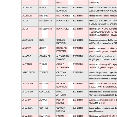
PILAR
SEMANA).
ALLENDE
PRIETO
SEBASTIAN
EXPERTO
REALIZARA ASESORIA EN 
EDUARDO
A LA COMPUTACION NEUROM
ALLENDE
MENDEZ
MARTINA PAZ
EXPERTO
Recopilación de datos. trabajo 
ALTBIR
DRULLINSKY
DORA ROSA
EXPERTO
REALIZARA ASESORIA PAR
FONDEF ID15I20541. LAS 
ALTBIR
DRULLINSKY
DORA ROSA
EXPERTO
REPRESENTARA OFICIALME
TECNOLOGICO CON TERCER
CEDENNA FB0807 (1 HR.A L
ALVARADO
DIAZ
CARLOS
EXPERTO
Ensayos mecánicos de filamento
PATRICIO
del País. Con cargo al proy. 
ALVAREZ
AVILES
RODOLFO
EXPERTO
Análisis de cuentas contables o
ESTEBAN
para posterior gestión de regul
ANAZCO
GONZALEZ
ALEJANDRO
EXPERTO
Gestión técnica y analítica a
IGNACIO
dirigido por la profesora Maria 
ANTIMAN
ZUÑIGA
CAMILO
EXPERTO
Asistente de investigación. Apo
ALEJANDRO
16PTECAE_66644. dirigido por l
APPELGREN
TORRES
CRISTIAN
EXPERTO
Apoyar los procesos de gestión 
MAURICIO
elaboración de procedimientos e 
resoluciones internas. Contrap
ARANCIBIA
MIRANDA
NICOLAS
EXPERTO
REALIZARA ASESORIA EN 
EDUARDO
FB0807 (10 HRS. DISTRIBUI
ARANCIBIA
GONZALEZ
DAVID
EXPERTO
Realización de simulaciones co
ANTONIO
Con cargo al proyecto BMBF1800
ARANDA
ACUNA
PEDRO
EXPERTO
Apoyo a la investigación en e
MIGUEL
USA1899 _2_3_2
ARANEDA
CORTEZ
CLAUDIA
EXPERTO
Encargada de levantamiento de 
LORENA
Astrid Seperiza.
ARANEDA
MARTINEZ
FABIAN
EXPERTO
REALIZARA ASESORIA EN T