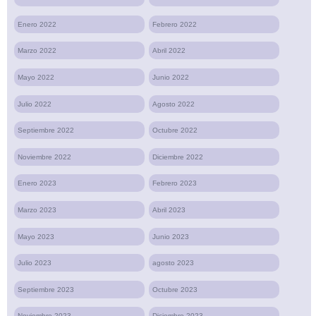
Enero 2022
Febrero 2022
Marzo 2022
Abril 2022
Mayo 2022
Junio 2022
Julio 2022
Agosto 2022
Septiembre 2022
Octubre 2022
Noviembre 2022
Diciembre 2022
Enero 2023
Febrero 2023
Marzo 2023
Abril 2023
Mayo 2023
Junio 2023
Julio 2023
agosto 2023
Septiembre 2023
Octubre 2023
Noviembre 2023
Diciembre 2023