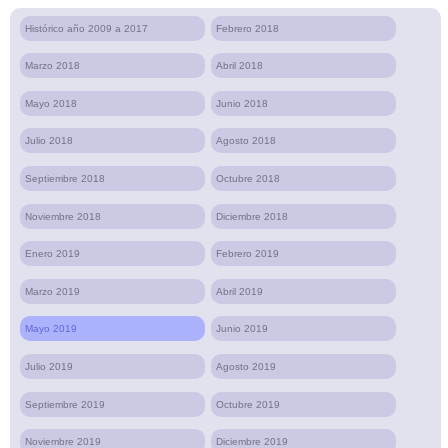
Histórico año 2009 a 2017
Febrero 2018
Marzo 2018
Abril 2018
Mayo 2018
Junio 2018
Julio 2018
Agosto 2018
Septiembre 2018
Octubre 2018
Noviembre 2018
Diciembre 2018
Enero 2019
Febrero 2019
Marzo 2019
Abril 2019
Mayo 2019
Junio 2019
Julio 2019
Agosto 2019
Septiembre 2019
Octubre 2019
Noviembre 2019
Diciembre 2019