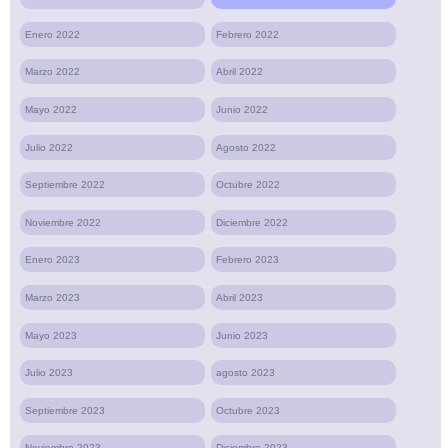
Enero 2022
Febrero 2022
Marzo 2022
Abril 2022
Mayo 2022
Junio 2022
Julio 2022
Agosto 2022
Septiembre 2022
Octubre 2022
Noviembre 2022
Diciembre 2022
Enero 2023
Febrero 2023
Marzo 2023
Abril 2023
Mayo 2023
Junio 2023
Julio 2023
agosto 2023
Septiembre 2023
Octubre 2023
Noviembre 2023
Diciembre 2023