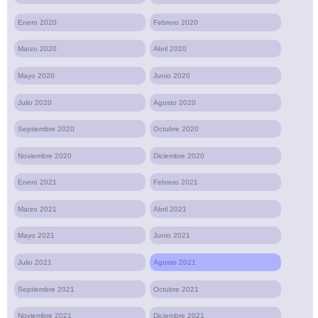
Enero 2020
Febrero 2020
Marzo 2020
Abril 2020
Mayo 2020
Junio 2020
Julio 2020
Agosto 2020
Septiembre 2020
Octubre 2020
Noviembre 2020
Diciembre 2020
Enero 2021
Febrero 2021
Marzo 2021
Abril 2021
Mayo 2021
Junio 2021
Julio 2021
Agosto 2021
Septiembre 2021
Octubre 2021
Noviembre 2021
Diciembre 2021