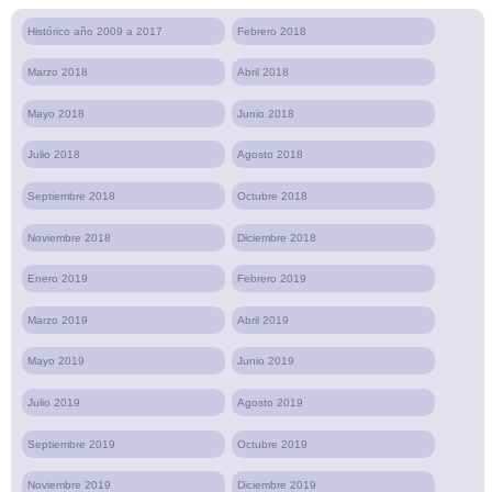
Histórico año 2009 a 2017
Febrero 2018
Marzo 2018
Abril 2018
Mayo 2018
Junio 2018
Julio 2018
Agosto 2018
Septiembre 2018
Octubre 2018
Noviembre 2018
Diciembre 2018
Enero 2019
Febrero 2019
Marzo 2019
Abril 2019
Mayo 2019
Junio 2019
Julio 2019
Agosto 2019
Septiembre 2019
Octubre 2019
Noviembre 2019
Diciembre 2019