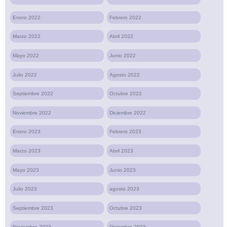
Enero 2022
Febrero 2022
Marzo 2022
Abril 2022
Mayo 2022
Junio 2022
Julio 2022
Agosto 2022
Septiembre 2022
Octubre 2022
Noviembre 2022
Diciembre 2022
Enero 2023
Febrero 2023
Marzo 2023
Abril 2023
Mayo 2023
Junio 2023
Julio 2023
agosto 2023
Septiembre 2023
Octubre 2023
Noviembre 2023
Diciembre 2023