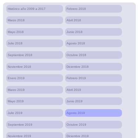
Histórico año 2009 a 2017
Febrero 2018
Marzo 2018
Abril 2018
Mayo 2018
Junio 2018
Julio 2018
Agosto 2018
Septiembre 2018
Octubre 2018
Noviembre 2018
Diciembre 2018
Enero 2019
Febrero 2019
Marzo 2019
Abril 2019
Mayo 2019
Junio 2019
Julio 2019
Agosto 2019
Septiembre 2019
Octubre 2019
Noviembre 2019
Diciembre 2019