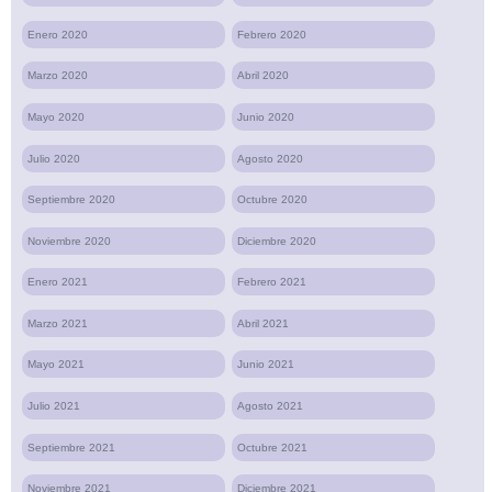
Enero 2020
Febrero 2020
Marzo 2020
Abril 2020
Mayo 2020
Junio 2020
Julio 2020
Agosto 2020
Septiembre 2020
Octubre 2020
Noviembre 2020
Diciembre 2020
Enero 2021
Febrero 2021
Marzo 2021
Abril 2021
Mayo 2021
Junio 2021
Julio 2021
Agosto 2021
Septiembre 2021
Octubre 2021
Noviembre 2021
Diciembre 2021