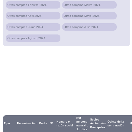
Otras compras Febrero 2024
Otras compras Marzo 2024
Otras compras Abril 2024
Otras compras Mayo 2024
Otras compras Junio 2024
Otras compras Julio 2024
Otras compras Agosto 2024
Rut
Socios
Nombre o
persona
Objeto de la
Tipo
Denominación
Fecha
Nº
Accionistas
M
razón social
natural o
contratación
Principales
Jurídica