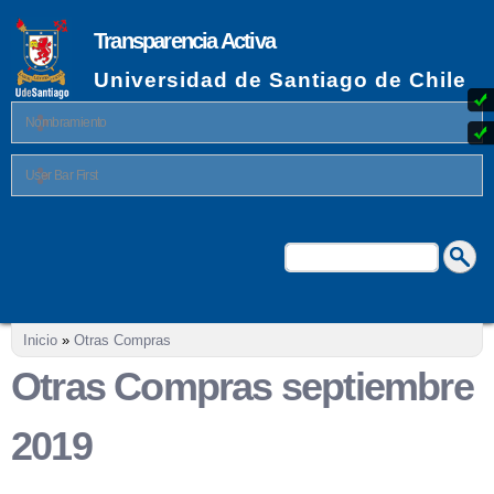
Pasar al
contenido
Transparencia Activa
principal
Universidad de Santiago de Chile
Nombramiento
User Bar First
Buscar
Formulario de búsqueda
Se encuentra usted aquí
Inicio
»
Otras Compras
Otras Compras septiembre
2019