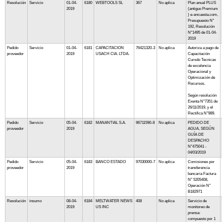
Resolución
Servicio
01-04-
6180
WEBTOOLS SL
367
No aplica
Plan anual PLUS
2019
(antiguo Premium
) e-encuesta.com,
Presupuesto N°
192, Resolución
N°1495 de 01-04-
2019
Pedido
Servicio
01-04-
6181
CAPACITACION
76421320-3
No aplica
Autoriza a pago de
proveedor
2019
USACH CIA. LTDA.
Capacitación
Cursdo Tecnicas
de excelencia
Operacional y
Optimización de
Recursos.
Según resolución
Exenta N°7351 de
26/11/2019, y el
Rectifica N°989.
Pedido
Servicio
05-04-
6182
MANANTIAL S.A.
96711590-8
No aplica
PEDIDO DE
proveedor
2019
AGUA, SEGÚN
GUÍA DE
DESPACHO
N°475041 -
04/03/2019
Pedido
Servicio
05-04-
6183
BANCO ESTADO
97030000-7
No aplica
Comisiones por
proveedor
2019
transferencia
bancaria Factura
N° 5205408,
Operación N°
B182971
Resolución
insumo
08-04-
6184
MELTWATER NEWS
408
No aplica
Servicio de
2019
US INC
monitoreo de
prensa:
compuesto por 1