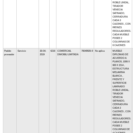
ROBLE LINEAL,
TIRADOR
VENECIA
SATINADO,
CERRADURA
CADA 3
CAJONES , CON
PATINES
REGULADORES.
CADA MUEBLE
POSEE 2
COLUMNAS DE
6 CAJONES
Pedido
Servicio
30-04-
6216
COMERCAIL
76049926-9
No aplica
MUEBLE
proveedor
2019
DIMOBILI LIMITADA
DIPLOMAS DE
ACUERDO A
PLANOS, 1006 X
600 X 1514 ,
ESTRUCTURA
MELAMINA
BLANCA ,
FRENTE Y
SUPERFICIE
LAMINADO
ROBLE LINEAL,
TIRADOR
VENECIA
SATINADO,
CERRADURA
CADA 3
CAJONES , CON
PATINES
REGULADORES.
CADA MUEBLE
POSEE 2
COLUMNAS DE
4 CAJONES