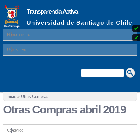
Pasar al
contenido
Transparencia Activa
principal
Universidad de Santiago de Chile
Nombramiento
User Bar First
Buscar
Formulario de búsqueda
Se encuentra usted aquí
Inicio
»
Otras Compras
Otras Compras abril 2019
Contenido