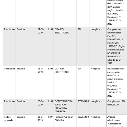
Renison College
de la Universidad
de Waterloo:
según cotización
ELI-19964,
Resolución N°
1891 del 10-04-
2019
Resolución
Servicio
11-04-
6194
DIGI-KEY
724
No aplica
Componentes
2019
ELECTRONIC
electrónicos: 6
Part N° :
HM4807-ND, 2
Part N° 296-
15831-ND, Según
Proforma Invoice
N° 67406010,
Resolución N°
1896 del 10-04-
2019
Resolución
Servicio
15-04-
6195
DIGI-KEY
724
No aplica
8.628 unidades de
2019
ELECTRONIC
componentes
electrónicos
según proforma
Invoice N°
67294602.
Resolución N°
1895 del 10-04-
2019
Resolución
Servicio
15-04-
6196
CONSTRUCCION
76583453-8
No aplica
Complemento PO
2019
JONATHAN
5067089119
BOBADILLA
EMPRESA
Pedido
Servicio
16-04-
6197
Ferrovial Agroman
96825130-9
No aplica
Anticipo
proveedor
2019
Chile S A
relacionado a
"Continuación