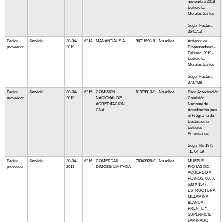
noviembre 2018 -
Edificio E.
Morales Santos
Según Factura
3641713
Pedido
Servicio
30-04-
6214
MANANTIAL S.A.
96711590-8
No aplica
Arriendo de
proveedor
2019
Dispensadores -
Febrero 2019 -
Edificio E.
Morales Santos
Según Factura
3707438
Pedido
Servicio
30-04-
6215
COMISION
61978810-9
No aplica
Pago Acreditación
proveedor
2019
NACIONAL DE
Comisión
ACREDITACION
Nacional de
CNA
Acreditación para
el Programa de
Doctorado en
Estudios
Americanos.
Según Rs 1975
-11-04-19
Pedido
Servicio
30-04-
6216
COMERCAIL
76049926-9
No aplica
MUEBLE
proveedor
2019
DIMOBILI LIMITADA
FICHAS DE
ACUERDO A
PLANOS, 666 X
600 X 1547 ,
ESTRUCTURA
MELAMINA
BLANCA ,
FRENTE Y
SUPERFICIE
LAMINADO