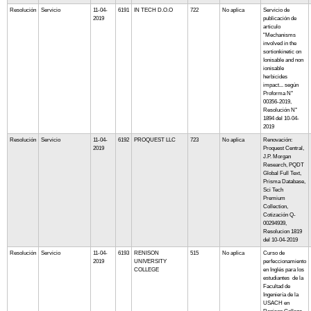
Resolución
Servicio
11-04-
6191
IN TECH D.O.O
722
No aplica
Servicio de
2019
publicación de
articulo
"Mechanisms
involved in the
sortionkinetic on
Ionisable and non
ionisable
herbicides
impact... según
Proforma N°
00356-2019,
Resolución N°
1894 del 10-04-
2019
Resolución
Servicio
11-04-
6192
PROQUEST LLC
723
No aplica
Renovación:
2019
Proquest Central,
J.P. Morgan
Research, PQDT
Global Full Text,
Prisma Database,
Sci Tech
Premium
Collection,
Cotización Q-
00294939,
Resolucion 1819
del 10-04-2019
Resolución
Servicio
11-04-
6193
RENISON
515
No aplica
Curso de
2019
UNIVERSITY
perfeccionamiento
COLLEGE
en Inglés para los
estudiantes de la
Facultad de
Ingeniería de la
USACH en