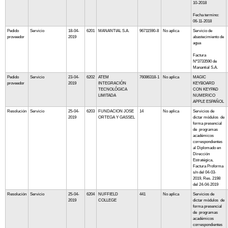
10-2018
Fecha termino:
06-11-2018
Pedido
Servicio
18-04-
6201
MANANTIAL S.A.
96711590-8
No aplica
Servicio de
proveedor
2019
abastecimiento de
agua
Factura
Nº3733590 de
Manantial S.A.
Pedido
Servicio
23-04-
6202
ATEM
76086318-1
No aplica
MAGIC
proveedor
2019
INTEGRACIÓN
KEYBOARD
TECNOLÓGICA
CON KEYPAD
LIMITADA
NUMERICO
APPLE ESPAÑOL
Resolución
Servicio
25-04-
6203
FUNDACION JOSE
14
No aplica
Servicios de
2019
ORTEGA Y GASSEL
dictar módulos de
forma presencial
de programas
académicos
correspondientes
al Diplomado en
Dirección
Estratégica,
Factura Proforma
s/n del 04-03-
2019, Res. 2198
del 24-04-2019
Resolución
Servicio
25-04-
6204
NUFFIELD
441
No aplica
Servicios de
2019
COLLEGE
dictar módulos de
forma presencial
de programas
académicos
correspondientes