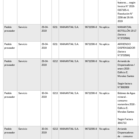
features.... según
Invoice N° 2019-
0167165-4,
Resolución N°
2208 del 26-04-
2019
Pedido
Servicio
29-04-
6211
MANANTIAL S.A.
96711590-8
No aplica
MANANTIAL
proveedor
2019
BOTELLÓN 20 LT
(factura
N°3733584)
Pedido
Servicio
29-04-
6211
MANANTIAL S.A.
96711590-8
No aplica
ARRIENDO
proveedor
2019
DISPENSADOR
(factura
N°3733584)
Pedido
Servicio
29-04-
6212
MANANTIAL S.A.
96711590-8
No aplica
Arriendo de
proveedor
2019
Dispensadores /
enero 2019 -
Edificio E.
Morales Santos
Según factura
N°3682808
Pedido
Servicio
30-04-
6213
MANANTIAL S.A.
96711590-8
No aplica
Bidones de Agua
proveedor
2019
mineral -
consumo
noviembre 2018 -
Edificio E.
Morales Santos
Según Factura
3641713
Pedido
Servicio
30-04-
6213
MANANTIAL S.A.
96711590-8
No aplica
Arriendo
proveedor
2019
Dispensadores
de - consumo