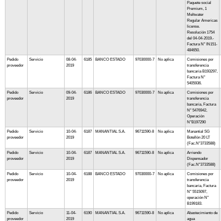
Paquete social
Premium, 1
Meltwater
Regular Americas
license.
Resolución 1754
del 04-04-2019.-
Factura N° IN151-
484650.
Pedido
Servicio
08-04-
6185
BANCO ESTADO
97030000-7
No aplica
Comisiones por
proveedor
2019
transferencia
bancaria B193297,
Factura N°
5405936.
Pedido
Servicio
09-04-
6186
BANCO ESTADO
97030000-7
No aplica
Comisiones por
proveedor
2019
transferencia
bancaria, Factura
N° 5476942,
Operación
N°B197290
Pedido
Servicio
10-04-
6187
MANANTIAL S.A.
96711590-8
No aplica
Manantial SG
proveedor
2019
Botellón 20 LT
(Fac.N°3733588)
Pedido
Servicio
10-04-
6187
MANANTIAL S.A.
96711590-8
No aplica
Arriendo
proveedor
2019
Dispensador
(Fac.N°3733588)
Pedido
Servicio
10-04-
6188
BANCO ESTADO
97030000-7
No aplica
Comisiones por
proveedor
2019
transferencia
bancaria, Factura
N° 5515097,
operación N°
B199183.
Pedido
Servicio
11-04-
6190
MANANTIAL S.A.
96711590-8
No aplica
Abastecimiento de
proveedor
2019
agua