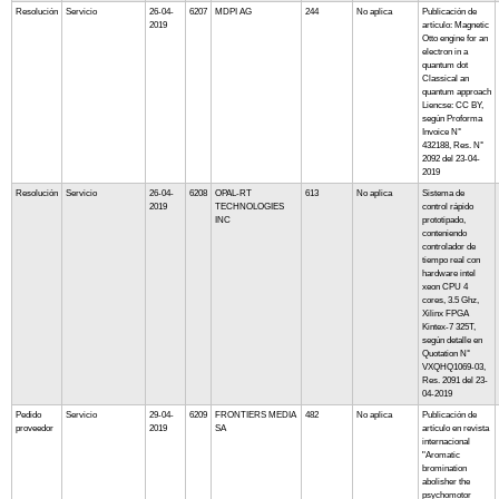
Resolución
Servicio
26-04-
6207
MDPI AG
244
No aplica
Publicación de
2019
artículo: Magnetic
Otto engine for an
electron in a
quantum dot
Classical an
quantum approach
Liencse: CC BY,
según Proforma
Invoice N°
432188, Res. N°
2092 del 23-04-
2019
Resolución
Servicio
26-04-
6208
OPAL-RT
613
No aplica
Sistema de
2019
TECHNOLOGIES
control rápido
INC
prototipado,
conteniendo
controlador de
tiempo real con
hardware intel
xeon CPU 4
cores, 3.5 Ghz,
Xilinx FPGA
Kintex-7 325T,
según detalle en
Quotation N°
VXQHQ1069-03,
Res. 2091 del 23-
04-2019
Pedido
Servicio
29-04-
6209
FRONTIERS MEDIA
482
No aplica
Publicación de
proveedor
2019
SA
artículo en revista
internacional
"Aromatic
bromination
abolisher the
psychomotor