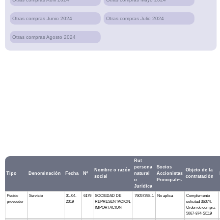
Otras compras Junio 2024
Otras compras Julio 2024
Otras compras Agosto 2024
Rut
persona
Socios
Nombre o razón
Objeto de la
Tipo
Denominación
Fecha
Nº
natural
Accionistas
social
contratación
o
Principales
Jurídica
Pedido
Servicio
01-04-
6179
SOCIEDAD DE
76057398-1
No aplica
Complemento
proveedor
2019
REPRESENTACION,
solicitud 36074.
IMPORTACION
Orden de compra
5067-874-SE19