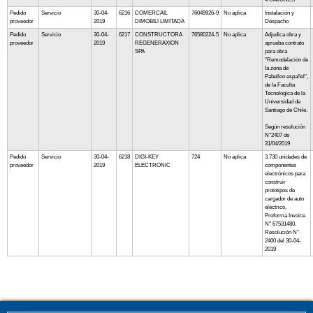
Pedido
Servicio
30-04-
6216
COMERCAIL
76049926-9
No aplica
Instalación y
proveedor
2019
DIMOBILI LIMITADA
Despacho
Pedido
Servicio
30-04-
6217
CONSTRUCTORA
76580224-5
No aplica
Adjudica obra y
proveedor
2019
REGENERAXION
aprueba contrato
SPA
para obra
"Remodelación de
la zona de
Pabellon español",
de la Faculta
Tecnologíca de la
Universidad de
Santiago de Chile.
Según resolución
N°2407 de
31/04/2019
Pedido
Servicio
30-04-
6218
DIGI-KEY
724
No aplica
3.730 unidades de
proveedor
2019
ELECTRONIC
componentes
electrónicos para
construir
prototipos de
cargador de auto
eléctrico,
Proforma Invoice
N° 67531480,
Resolución N°
2400 del 30-04-
2019