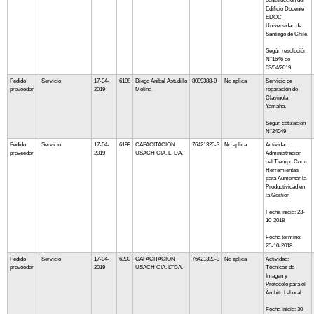
construcción del
Edificio Docente
EDOC-
Universidad de
Santiago de Chile.
Según resolución
N°1646 de
03/04/2019
Pedido
Servicio
17-04-
6198
Diego Anibal Astudillo
8099388-9
No aplica
Servicio de
proveedor
2019
Molina
reparación de
Clavinola
Yamaha.
Según cotización
N°24049-
Pedido
Servicio
17-04-
6199
CAPACITACION
76421320-3
No aplica
Actividad:
proveedor
2019
USACH CIA. LTDA.
Administración
del Tiempo Como
Herramientas
para Aumentar la
Productividad en
la Gestión
Fecha inicio: 23-
10-2018
Fecha termino:
25-10-2018
Pedido
Servicio
17-04-
6200
CAPACITACION
76421320-3
No aplica
Actividad:
proveedor
2019
USACH CIA. LTDA.
Técnicas de
Imagen y
Protocolo para el
Ámbito Laboral
Fecha inicio: 30-