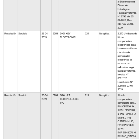
al Diplomado en
Dirección
Estratégica,
Factura Proforma
N° 6796 del 15-
04-2019, Res.
2197 del 24-04-
2019
Resolución
Servicio
26-04-
6205
DIGI-KEY
724
No aplica
2.240 Unidades de
2019
ELECTRONIC
Kit de
componentes
electrónicos para
la construcción de
circuitos de
alimentador
electrónico de
motores de
inducción, según
factura Proforma
Invoice N°
65311112,
Resolución N°
2085 del 23-04-
2019
Resolución
Servicio
26-04-
6206
OPAL-RT
613
No aplica
1 kit de
2019
TECHNOLOGIES
componentes
INC
compuesto por: 1
P/N OP5330-3K1,
1 P/N 0P5353K2,
1 P/N : 0P45-FO
Board, 2 PN
CSN37MM-10, 1
P/N OP8213-32,
4 P/N
IMP_DIN800V, 6
P/NIMO_DIN50A