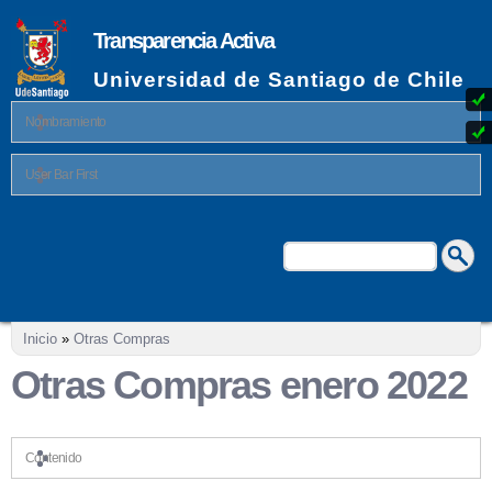
Pasar al
contenido
Transparencia Activa
principal
Universidad de Santiago de Chile
Nombramiento
User Bar First
Buscar
Formulario de búsqueda
Se encuentra usted aquí
Inicio
»
Otras Compras
Otras Compras enero 2022
Contenido