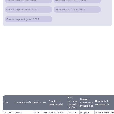
Otras compras Junio 2024
Otras compras Julio 2024
Otras compras Agosto 2024
Rut
Socios
Nombre o
persona
Objeto de la
Tipo
Denominación
Fecha
Nº
Accionistas
razón social
natural o
contratación
Principales
Jurídica
Orden de
Servicio
03-01-
7400
CAPACITACION
764213203
No aplica
Actividad: MANEJO 