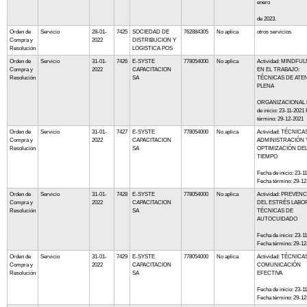
enero
de 2023.
Orden de
Servicio
28-01-
7425
SOCIEDAD DE
762884305
No aplica
otros servicios
Compra y
2022
DISTRIBUCION Y
Resolución
LOGISTICA POS
Orden de
Servicio
31-01-
7426
E-SYSTE
778054000
No aplica
Actividad: MINDFU
Compra y
2022
CAPACITACION
EN EL TRABAJO:
Resolución
SA
TÉCNICAS DE ATE
PLENA
ORGANIZACIONAL 
de inicio: 23-11-2021
término: 29-12-2021
Orden de
Servicio
31-01-
7427
E-SYSTE
778054000
No aplica
Actividad: TÉCNICA
Compra y
2022
CAPACITACION
ADMINISTRACIÓN 
Resolución
SA
OPTIMIZACIÓN DE
TIEMPO
Fecha de inicio: 23-1
Fecha término: 29-12
Orden de
Servicio
31-01-
7428
E-SYSTE
778054000
No aplica
Actividad: PREVEN
Compra y
2022
CAPACITACION
DEL ESTRÉS LABO
Resolución
SA
TÉCNICAS DE
AUTOCUIDADO
Fecha de inicio: 23-1
Fecha término: 29-12
Orden de
Servicio
31-01-
7429
E-SYSTE
778054000
No aplica
Actividad: TÉCNICA
Compra y
2022
CAPACITACION
COMUNICACIÓN
Resolución
SA
EFECTIVA
Fecha de inicio: 23-1
Fecha término: 29-12