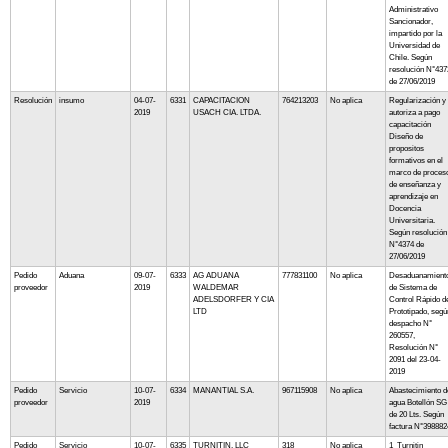
Administrativo
Sancionador,
impartido por la
Universidad de
Chile. Según
resolución N°437
de 27/06/2019
Resolución
insumo
04-07-
6331
CAPACITACION
764213203
No aplica
Regularización y
2019
USACH CIA. LTDA.
autoriza a pago
capacitación
Diseño de
propositos
formativos en el
marco de proces
de enseñanza y
aprendizaje en
Docencia
Universitaria.
Según resolución
N°4374 de
27/06/2019
Pedido
Aduana
09-07-
6333
AG ADUANA
777831100
No aplica
Desaduanamient
proveedor
2019
WALDEMAR
de Sistema de
ADELSDORFER Y CIA
Control Rápido d
LTD
Prototipado, segú
despacho N°
260557,
Resolución N°
2091 del 23-04-
2019
Pedido
Servicio
10-07-
6334
MANANTIAL S.A.
967115908
No aplica
Abastecimiento d
proveedor
2019
agua Botellón SG
de 20 Lts. Según
factura N°398882
Pedido
Servicio
10-07-
6335
TURNITIN, LLC
318
No aplica
1 Turnitin