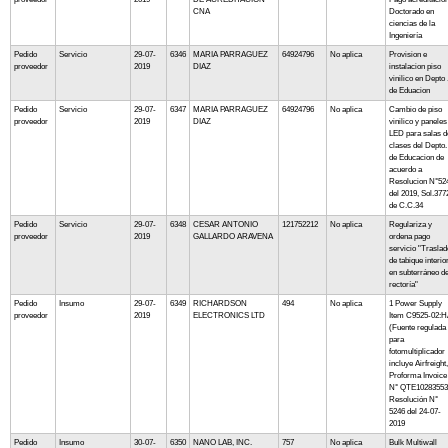
CNA
Doctorado en
ciencias de la
Ingeniería
Pedido
Servicio
29-07-
6346
MARIA PARRAGUEZ
64924796
No aplica
Provision e
proveedor
2019
DIAZ
instalacion piso
vinilico en Depto 
de Eduacion
Pedido
Servicio
29-07-
6347
MARIA PARRAGUEZ
64924796
No aplica
Cambio de piso
proveedor
2019
DIAZ
vinilico y paneles
LED para salas d
clases del Depto.
de Educacion de
acuerdo a
Resolucion N°52
del 2019, Sol.377
de C.C.34
Pedido
Servicio
29-07-
6348
CESAR ANTONIO
121752212
No aplica
Regulariza y
proveedor
2019
GALLARDO ARAVENA
ordena pago
servicio "Traslad
de tabique interio
en subterráneo d
rectoría"
Pedido
Insumo
29-07-
6349
RICHARDSON
494
No aplica
1 Power Supply
proveedor
2019
ELECTRONICS LTD
Item C9525-02:
(Fuente regulada
para
fotomultiplicador
incluye Airfreight,
Proforma Invoice
N° QTE10283553
Resolución N°
5246 del 24-07-
2019
Pedido
Insumo
30-07-
6350
NANO LAB, INC.
757
No aplica
Bulk Multiwall