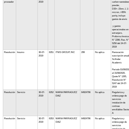
proveedor
2019
carbon nanotubes
powder,
D30+-15nm, L 1-
micron, >95%
purity, incluye
gastos de envío
y gastos
operacionales en 
extranjero,
Proforma Invoice
N° 2286, Res. N°
5250 del 24-07-
2019
Resolución
Insumo
30-07-
6351
ITMS GROUP, INC
299
No aplica
Renovación
2019
suscripción anual
Scifinder
Academic
Periodo 01/09/20
al 31/08/2020,
Quote N° 1265,
Resolución N°
5247 del 24-07-
2019
Resolución
Servicio
30-07-
6352
MARIA PARRAGUEZ
64924796
No aplica
Regulariza y
2019
DIAZ
ordena pago de
servicios
instalación de
cortinas
enrollables Secto
A
Resolución
Servicio
30-07-
6353
MARIA PARRAGUEZ
64924796
No aplica
Regulariza y
2019
DIAZ
ordena pago de
servicios
instalación de