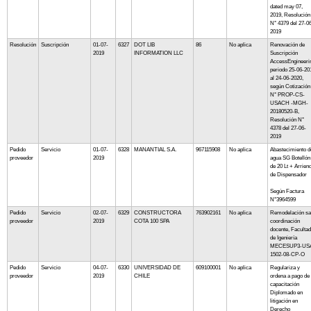
dated may 07,
2019, Resolución
N° 4379 del 27-0
2019
Resolución
Suscripción
01-07-
6327
DOT LIB
86
No aplica
Renovación de
2019
INFORMATION LLC
Suscripción
AccessEngineeri
periodo 25-06-20
al 24-06-2020,
según Cotización
N° PROP-CS-
USACH -MGH-
20180520-B,
Resolución N°
4378 del 27-06-
2019
Pedido
Servicio
01-07-
6328
MANANTIAL S.A.
967115908
No aplica
Abastecimiento d
proveedor
2019
agua SG Botellón
de 20 Lt + Arrien
de Dispensador
Según Factura
N°3964599
Pedido
Servicio
02-07-
6329
CONSTRUCTORA
763902161
No aplica
Remodelación sa
proveedor
2019
COTA 100 SPA
coordinación
docente, Facultad
de Igeniería
MECESUP3-US
1502-08-CP-O
Pedido
Servicio
04-07-
6330
UNIVERSIDAD DE
609100001
No aplica
Regulariza y
proveedor
2019
CHILE
ordena a pago de
capacitación
Diplomado en
litigación en
Derecho