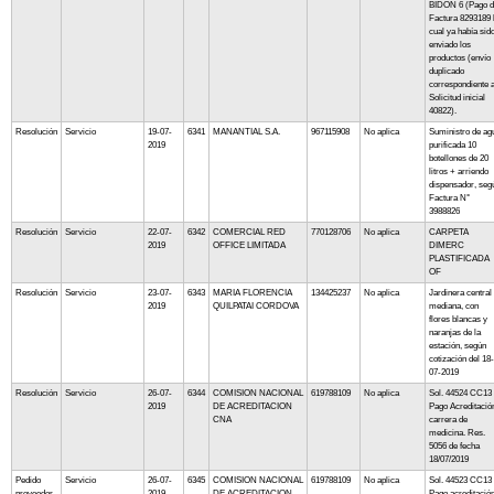
BIDON 6 (Pago 
Factura 8293189 
cual ya había sid
enviado los
productos (envío
duplicado
correspondiente 
Solicitud inicial
40822).
Resolución
Servicio
19-07-
6341
MANANTIAL S.A.
967115908
No aplica
Suministro de ag
2019
purificada 10
botellones de 20
litros + arriendo
dispensador, seg
Factura N°
3988826
Resolución
Servicio
22-07-
6342
COMERCIAL RED
770128706
No aplica
CARPETA
2019
OFFICE LIMITADA
DIMERC
PLASTIFICADA
OF
Resolución
Servicio
23-07-
6343
MARIA FLORENCIA
134425237
No aplica
Jardinera central
2019
QUILPATAI CORDOVA
mediana, con
flores blancas y
naranjas de la
estación, según
cotización del 18-
07-2019
Resolución
Servicio
26-07-
6344
COMISION NACIONAL
619788109
No aplica
Sol. 44524 CC13
2019
DE ACREDITACION
Pago Acreditació
CNA
carrera de
medicina. Res.
5056 de fecha
18/07/2019
Pedido
Servicio
26-07-
6345
COMISION NACIONAL
619788109
No aplica
Sol. 44523 CC13
proveedor
2019
DE ACREDITACION
Pago acreditació