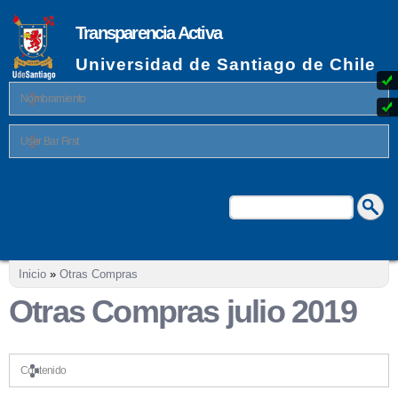
Pasar al
contenido
Transparencia Activa
principal
Universidad de Santiago de Chile
Nombramiento
User Bar First
Buscar
Formulario de búsqueda
Se encuentra usted aquí
Inicio
»
Otras Compras
Otras Compras julio 2019
Contenido