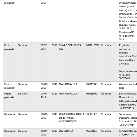
proveedor
2019
Originality check
license (partial
licence) with up t
100 students + 9
Turnitin Originall
Check - additiona
students, Quote -
Q-215153-2,
Resolución N°
4676 del 10-07-
2019
Pedido
Servicio
11-07-
6336
CLARO SERVICIOS
088381200K
No aplica
Regulariza
proveedor
2019
S.A.
servicio de
telefonía
institucional SLM
Empresa Claro
Chile S.A.
Según resolución
N°4672 de
09/07/2019
Pedido
Servicio
12-07-
6337
MANANTIAL S.A.
967115908
No aplica
Abastecimiento d
proveedor
2019
agua
Pedido
Servicio
18-07-
6338
MANANTIAL S.A.
967115908
No aplica
Servicio de Agua
proveedor
2019
Manantial para
Edificio Apoquind
Factura 3989043
del 30/06/2019
Resolución
Servicio
18-07-
6339
COMERCIALIZADORA
760481459
No aplica
Servicio de
2019
DE ENVASES
Despacho, según
INDUSTRIALES
Cotización N° 89
del 18-07-2019
Resolución
Servicio
18-07-
6340
DIMERC S.A
966708409
No aplica
AGUA MINERAL
2019
CACHANTUN