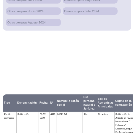
Otras compras Junio 2024
Otras compras Julio 2024
Otras compras Agosto 2024
Rut
Socios
Nombre o razón
persona
Objeto de la
Tipo
Denominación
Fecha
Nº
Accionistas
social
natural o
contratación
Principales
Jurídica
Pedido
Publicación
01-07-
6326
MDPI AG
244
No aplica
Publicación de
proveedor
2019
Articulo en revist
internacional "
Polimers"
Dicastillo, según
Proforma Invoice