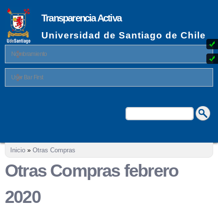
Pasar al
contenido
Transparencia Activa
principal
Universidad de Santiago de Chile
Nombramiento
User Bar First
Buscar
Formulario de búsqueda
Se encuentra usted aquí
Inicio
»
Otras Compras
Otras Compras febrero
2020