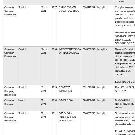
2775065
Orden de
Servicio
16-11-
7327
CAPACITACION
0764213203
No aplica
Complemento por
Compra y
2021
USACH CIA. LTDA.
servicio de capacit
Resolución
denominada Técni
para la resolución 
conflictos en casos
acoso y maltrato la
Periodo: 09/06/2021
18/06/2021. RES.
DEL 04/11/2021.
SOL.54331 DE CC
Orden de
Servicio
16-11-
7328
INFOESTRATEGICA
0000000242
No aplica
Renovación del Ac
Compra y
2021
LATINA S.A DE C.V
anual a la platafor
Resolución
digital denominada
UPTODATE, desde 
de agosto de 2021 a
diciembre de 2021
RES,8137 DEL
15/11/2021.
SOL.54570 DE CC
Orden de
Servicio
17-11-
7329
CONECTA
0781676802
No aplica
Rex. 600 del 26-02
Compra y
2021
INGENIERIA
Sol. 52572
Resolución
Orden de
Insumo
23-11-
7330
DIMERC S.A
0966708409
No aplica
MASCARILLA
Compra y
2021
DESECHABLE 3M
RESPI
Orden de
Servicio
23-11-
7331
GPA GLOBAL
0000000260
No aplica
Servicio de import
Compra y
2021
PUBLICATIONS
por renovación del
Resolución
AGENCY INC
sistema NNN Cons
planes de cuidados.
Periodo: 01/10/2021