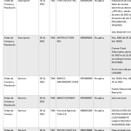
Orden de
Suscripción
26-11-
7342
ITMS GROUP, INC
0000000299
No aplica
Renovación de la b
Compra y
2021
datos de revistas
Resolución
electrónicas denom
¿APS ALL¿ desde e
de enero de 2022 al
diciembre del año 
RES,8364 DEL
25/11/2021.
SOL.55110 DE CC
Orden de
Suscripción
29-11-
7343
INSTRUCTURE
0000000816
No aplica
Rex. 8362 del 25-1
Compra y
2021
INC.
Sol. 55323
Resolución
Canvas Cloud
Subscription, period
01-2022 to 31-12-2
according to invoic
INV375662
En el marco del pr
USA1856
Orden de
Servicio
29-11-
7344
BANCO
097036000K
No aplica
Sol. 55323, Rex. 83
Compra y
2021
SANTANDER CHILE
25-11-2021
Resolución
Gastos Operaciona
Bancarios
Orden de
Servicio
30-11-
7345
BANCO ESTADO
0970300007
No aplica
otros servicios
Compra y
2021
Resolución
Orden de
Servicio
30-11-
7346
Ferrovial Agroman
0968251309
No aplica
DEVOLUCIÓN DE
Compra
2021
Chile S A
RETENCIONES E
CONTRAPARTE
USACH PROYEC
INGENIERÍA 2030
Orden de
Servicio
30-11-
7347
RICOH CHILE S.A.
096513980K
No aplica
Pago arriendo mes