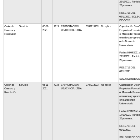
22/12/2021. Partici
20 personas.
RES.7715 DEL
02/11/2021. SOL.54
DE CC32.
Orden de
Servicio
05-11-
7315
CAPACITACION
0764213203
No aplica
Capacitación Diseñ
Compra y
2021
USACH CIA. LTDA.
Propósitos Formati
Resolución
el Marco de Proces
enseñanza y aprend
en la Docencia
Universitaria
Fecha: 08/09/2021 a
22/12/2021. Partici
20 personas.
RES.7715 DEL
02/11/2021.
SOL..54288 DE CC
Orden de
Servicio
05-11-
7316
CAPACITACION
0764213203
No aplica
Capacitación Diseñ
Compra y
2021
USACH CIA. LTDA.
Propósitos Formati
Resolución
el Marco de Proces
enseñanza y aprend
en la Docencia
Universitaria
Fecha: 07/09/2021 a
14/12/2021. Partici
20 personas.
RES,7715 DEL
02/11/2021.
SOL.54289 DE CC