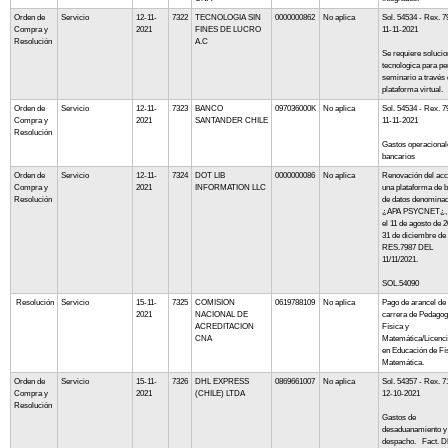
Orden de
Servicio
12-11-
7322
TECNOLOGIA SIN
0000000862
No aplica
Sol. 54534 - Rex. 7
Compra y
2021
FINES DE LUCRO
11-11-2021
Resolución
A.C
Se requiere solucio
tecnologica para pe
seminario a través
plataforma virtual.
Orden de
Servicio
12-11-
7323
BANCO
097036000K
No aplica
Sol. 54534 - Rex. 7
Compra y
2021
SANTANDER CHILE
11-11-2021
Resolución
Gastos operacional
bancarios
Orden de
Servicio
12-11-
7324
DOT LIB
0000000086
No aplica
Renovación del acc
Compra y
2021
INFORMATION LLC
una plataforma de 
Resolución
de datos denomina
¿APA PSYCNET¿, 
el 11 de agosto de 2
31 de diciembre de
RES.7987 DEL
11/11/2021.
SOL.54090
Resolución
Servicio
15-11-
7325
COMISION
0619788109
No aplica
Pago de arancel de 
2021
NACIONAL DE
carrera de Pedagog
ACREDITACION
Física y
CNA
Matemática/Licenci
en Educación de Fí
Matemática.
Orden de
Servicio
15-11-
7326
DHL EXPRESS
0869661007
No aplica
Sol. 54357 - Rex. 7
Compra y
2021
(CHILE) LTDA
12-10-2021
Resolución
Gastos de
desaduanamiento y
despacho. Fact. 