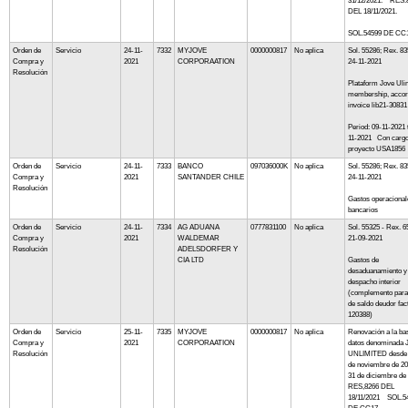
31/12/2021. RES.
DEL 18/11/2021.
SOL.54599 DE CC
Orden de
Servicio
24-11-
7332
MYJOVE
0000000817
No aplica
Sol. 55286; Rex. 83
Compra y
2021
CORPORAATION
24-11-2021
Resolución
Plataform Jove Uli
membership, accord
invoice lib21-30831
Period: 09-11-2021 
11-2021 Con cargo
proyecto USA1856
Orden de
Servicio
24-11-
7333
BANCO
097036000K
No aplica
Sol. 55286; Rex. 83
Compra y
2021
SANTANDER CHILE
24-11-2021
Resolución
Gastos operacional
bancarios
Orden de
Servicio
24-11-
7334
AG ADUANA
0777831100
No aplica
Sol. 55325 - Rex. 6
Compra y
2021
WALDEMAR
21-09-2021
Resolución
ADELSDORFER Y
CIA LTD
Gastos de
desaduanamiento y
despacho interior
(complemento para
de saldo deudor fac
120388)
Orden de
Servicio
25-11-
7335
MYJOVE
0000000817
No aplica
Renovación a la ba
Compra y
2021
CORPORAATION
datos denominada
Resolución
UNLIMITED desde 
de noviembre de 20
31 de diciembre d
RES,8266 DEL
18/11/2021 SOL.5