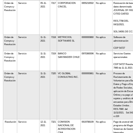
Orden de
Servicio
05-11-
7317
CORPORACION
0655216502
No aplica
Renovación de bas
Compra y
2021
CINCEL
datos denominada
Resolución
JOURNAL OF HIG
CITED DATED
RES,7798 DEL
04/11/2021.
SOL.54091 DE CC1
Orden de
Servicio
11-11-
7318
METRICOOL
0000000860
No aplica
Software de
Compra y
2021
SOFTWARE SL
administración
Resolución
CDP 54727
Orden de
Servicio
11-11-
7319
BANCO
097036000K
No aplica
Servicios Gastos
Compra y
2021
SANTANDER CHILE
operacionales
Resolución
CDP 54727 Resolu
7990 de 11-11-2021
Orden de
Servicio
11-11-
7320
VC GLOBAL
0000000861
No aplica
Proceso de
Compra y
2021
CONSULTING INC.
Reclutamiento de
Resolución
Voluntarios para B
Datos y Pago a Em
de Redes Sociales,
aplicación de Encu
Online y su pago a 
sujetos y análisis d
encuestas para Áfri
Estados Unidos .
RES.7980 del
11/11/2021. Sol.54
cc119
Resolución
Servicio
12-11-
7321
COMISION
0619788109
No aplica
Pago de arancel del
2021
NACIONAL DE
programa de Magís
ACREDITACION
Sistemas de Gesti
CNA
Integrados.