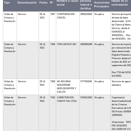
Nombre o razón
persona
Objeto de la
Tipo
Denominación
Fecha
Nº
Accionistas
social
natural o
contratación
Principales
Jurídica
Orden de
Servicio
05-11-
7307
CORPORACION
0655216502
No aplica
Servicio de Import
Compra y
2021
CINCEL
de base de datos
Resolución
denominada : SciFi
de Chemical Abstra
Service¿ desde el
01/04/2021 al
30/03/2022¿. Res.
del 04/11/2021. Sol
Orden de
Servicio
05-11-
7308
ITMS GROUP, INC
0000000299
No aplica
Servicio de import
Compra y
2021
por renovación de 
Resolución
datos denominada
Digitalia Hispanica
Premium desde el 
octubre de 2021 al 
septiembre del 202
Res.7716 del 02/11
Sol.54251
Orden de
Servicio
05-11-
7309
AG ADUANA
0777831100
No aplica
Servicios de agenc
Compra y
2021
WALDEMAR
aduanera
Resolución
ADELSDORFER Y
CIA LTD
Orden de
Servicio
05-11-
7310
CAPACITACION
0764213203
No aplica
Capacitación
Compra y
2021
USACH CIA. LTDA.
denominada:Actuali
Resolución
de los Criterios
Normativos de la 
ISO Fecha: 02/09/2
13/09/2021
14 personas. RES
DEL 02/11/2021
SOL.54283 DE CC