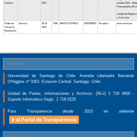
Compra
2021
octubre 2021 - Máq
Fotocopiadora Ric
Unidad de Registro
y Curricular
Orden de
Servicio
30-11-
7348
BANCO ESTADO
0970300007
No aplica
otros servicios
Compra y
2021
Resolución
Footer First
Universidad de Santiago de Chile. Avenida Libertador Bernardo
O'Higgins nº 3363. Estación Central. Santiago. Chile.
Unidad de Partes, Informaciones y Archivos: (56-2) 2 718 4900 -
Soporte Informático Segic: 2 718 0225
Para Transparencia desde 2023 en adelante
Ir al Portal de Transparencia