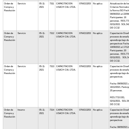
Orden de
Servicio
05-11-
7311
CAPACITACION
0764213203
No aplica
Actualización de lo
Compra y
2021
USACH CIA. LTDA.
Criterios Normativ
Resolución
la Norma ISO Fech
06/09/2021 al 22/09
Participantes: 16
personas. RES.77
02/11/2021 SOL.54
DE CC32
Orden de
Servicio
05-11-
7312
CAPACITACION
0764213203
No aplica
Capacitación Diseñ
Compra y
2021
USACH CIA. LTDA.
procesos de enseñ
Resolución
aprendizaje bajo di
perspectivas Fecha
10/09/2021 al 17/12
Participantes: 20
personas. RES.77
02/11/2021. SOL.5
DE CC32.
Orden de
Servicio
05-11-
7313
CAPACITACION
0764213203
No aplica
Capacitación Diseñ
Compra y
2021
USACH CIA. LTDA.
procesos de enseñ
Resolución
aprendizaje bajo di
perspectivas.
Fecha: 09/09/2021 a
16/12/2021. Partici
20 personas.
RES.7715 DEL
02/11/2021. SOL.5
DE CC32.
Orden de
Insumo
05-11-
7314
CAPACITACION
0764213203
No aplica
Capacitación Diseñ
Compra y
2021
USACH CIA. LTDA.
procesos de enseñ
Resolución
aprendizaje bajo di
perspectivas
Fecha: 08/09/2021 a