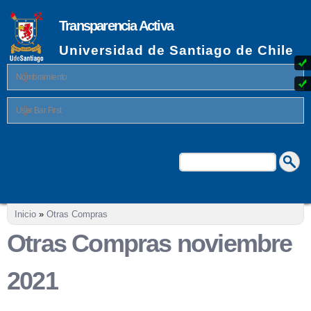
Pasar al
contenido
Transparencia Activa
principal
Universidad de Santiago de Chile
Nombramiento
User Bar First
Buscar
Formulario de búsqueda
Se encuentra usted aquí
Inicio
»
Otras Compras
Otras Compras noviembre
2021