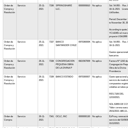
DE CC17
Orden de
Servicio
25-11-
7336
SPRINGSHARE
0000000810
No aplica
Sol. 54.955 - Rex.
Compra y
2021
LLC,
18-11-2021 Licen
Resolución
LibGuides.
Period: December 1
to November 30, 2
According to quote 
YC1424En el marco
proyecto USA1999
Orden de
Servicio
25-11-
7337
BANCO
097036000K
No aplica
Sol. 54.955 - Rex.
Compra y
2021
SANTANDER CHILE
18-11-2021
Resolución
Gastos operacional
bancarios
Orden de
Servicio
26-11-
7338
CONGREGACION
0821567009
No aplica
Factura Nº 1242 de
Compra y
2021
PEQUENA OBRA
Congregación Peq
Resolución
DE LA DIVINA P
Obra de la Divina
Providencia
Orden de
Servicio
26-11-
7339
BANCO ESTADO
0970300007
No aplica
Gasto operacional 
Compra y
2021
servicio de medici
Resolución
compuestos orgáni
volátiles en tubos p
RES.7106 DEL
12/10/2021.
SOL.53955 DE CC
*Valor corona sueca
26/11/2021: $90,13.-
Orden de
Servicio
26-11-
7341
OCLC, INC
0000000130
No aplica
EzProxy, renovació
Compra
2021
servicio del 01/09/2
31/12/2021