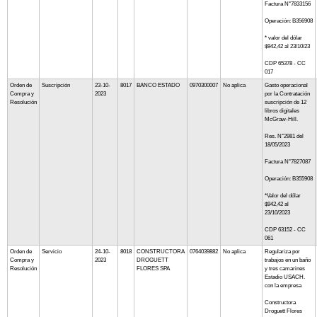
Factura N°7833156
Operación: B356908
* valor del dólar
$942,42 al 23/10/23
CDP 65378 - CC
017
Orden de
Suscripción
23-10-
8017
BANCO ESTADO
0970300007
No aplica
Gasto operacional
Compra y
2023
por la Contratación
Resolución
suscripción de 12
libros digitales
McGraw-Hill.
Res. N°2981 del
18/05/2023
Factura N°7827087
Operación: B355908
*Valor del dólar
$942,42 al
23/10/2023
CDP 63152 - CC
061
Orden de
Servicio
24-10-
8018
CONSTRUCTORA
0764039882
No aplica
Regulariza por
Compra y
2023
DROGUETT
trabajos en un baño
Resolución
FLORES SPA
y tres camarines
Estadio USACH.
con la empresa
Constructora
Droguett Flores