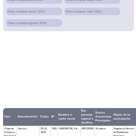
Otras compras Junio 2024
Otras compras Julio 2024
Otras compras Agosto 2024
Rut
Socios
Nombre o
persona
Objeto de la
Tipo
Denominación
Fecha
Nº
Accionistas
razón social
natural o
contratación
Principales
Jurídica
Orden de
Servicio
03-10-
7993
FABRIMETAL S.A.
0852335009
No aplica
Regulariza Servicio
Compra y
2023
de Mantención
Resolución
Preventiva