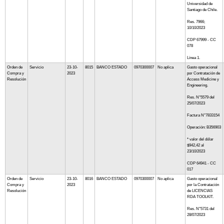
Universidad de
Santiago de Chile.
Res. 7966;
10/10/2023
CDP 67999 - CC
078
Línea 1.
Orden de
Servicio
23-10-
8015
BANCO ESTADO
0970300007
No aplica
Gasto operacional
Compra y
2023
por Contratación de
Resolución
Access Medicine y
Engineering.
Res. N°5579 del
25/07/2023
Factura N°7833154
Operación: B356903
* valor del dólar
$942,42 al
23/10/2023
CDP 64941 - CC
017
Orden de
Servicio
23-10-
8016
BANCO ESTADO
0970300007
No aplica
Gasto operacional
Compra y
2023
por la Contratación
Resolución
de LICENCIAS
RDA TOOLKIT.
Res. N°5731 del
28/07/2023