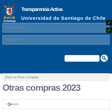
Pasar al
contenido
Transparencia Activa
principal
Universidad de Santiago de Chile
Nombramiento
User Bar First
Buscar
Formulario de búsqueda
Se encuentra usted aquí
Inicio
»
Otras Compras
Otras compras 2023
Contenido