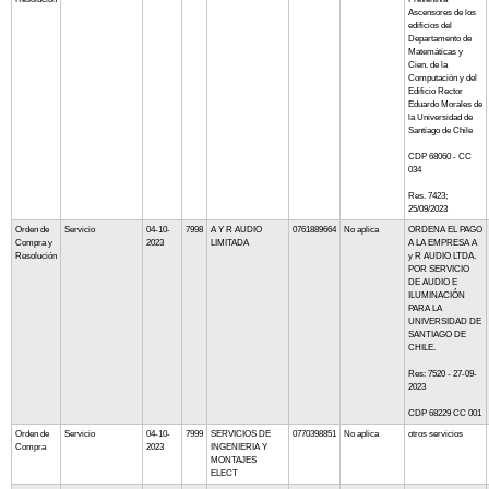
Ascensores de los
edificios del
Departamento de
Matemáticas y
Cien. de la
Computación y del
Edificio Rector
Eduardo Morales de
la Universidad de
Santiago de Chile
CDP 68060 - CC
034
Res. 7423;
25/09/2023
Orden de
Servicio
04-10-
7998
A Y R AUDIO
0761889664
No aplica
ORDENA EL PAGO
Compra y
2023
LIMITADA
A LA EMPRESA A
Resolución
y R AUDIO LTDA.
POR SERVICIO
DE AUDIO E
ILUMINACIÓN
PARA LA
UNIVERSIDAD DE
SANTIAGO DE
CHILE.
Res: 7520 - 27-09-
2023
CDP 68229 CC 001
Orden de
Servicio
04-10-
7999
SERVICIOS DE
0770398851
No aplica
otros servicios
Compra
2023
INGENIERIA Y
MONTAJES
ELECT