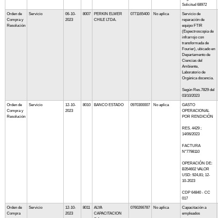
Solicitud 68972
Orden de
Servicio
06-10-
8007
PERKIN ELMER
0771165400
No aplica
Servicio de
Compra y
2023
CHILE LTDA.
reparación de
Resolución
equipo FTIR
(Espectroscopia de
infrarrojo con
transformada de
Fourier), ubicado en
Departamento de
Ciencias del
Ambiente,
Laboratorio de
Orgánica docencia.
Según Res.7829 del
03/10/2023
Orden de
Servicio
12-10-
8010
BANCO ESTADO
0970300007
No aplica
GASTO
Compra y
2023
OPERACIONAL
Resolución
POR RENDICIÓN
RES. 4429 ;
14/06/2023
FACTURA
N°7798110
OPERACIÓN DE:
B354602 VALOR
USD: 924,81; 12-
10-2023
CDP 64840 - CC
017
Orden de
Servicio
12-10-
8011
ALYA
0760266787
No aplica
Capacitación a
Compra
2023
CAPACITACION
empleados