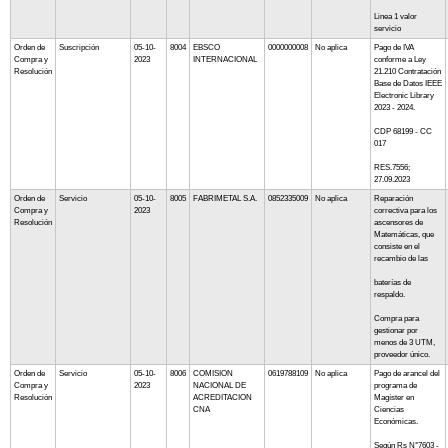
Linea 1 valor
servicio
Orden de
Suscripción
05-10-
8004
EBSCO
0000000008
No aplica
Pago de IVA
Compra y
2023
INTERNACIONAL
conforme a Ley
Resolución
21.210 Contratación
Base de Datos IEEE
Electronic Library
2023 - 2024.
CDP 68199 - CC
017
RES.7556;
27.09.2023
Orden de
Servicio
05-10-
8005
FABRIMETAL S.A.
0852335009
No aplica
Reparación
Compra y
2023
correctiva para los
Resolución
ascensores de
Matemáticas, que
consiste en el
recambio de las
baterías de
respaldo.
Compra para
gestionar por
menos de 3 UTM,
proveedor único.
Orden de
Servicio
05-10-
8006
COMISION
0619788109
No aplica
Pago de arancel del
Compra y
2023
NACIONAL DE
programa de
Resolución
ACREDITACION
Magíster en
CNA
Ciencias
Económicas.
Según Rs N°7603 -