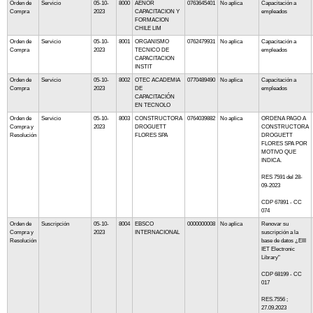
Orden de
Servicio
05-10-
8000
AENOR
0763645401
No aplica
Capacitación a
Compra
2023
CAPACITACION Y
empleados
FORMACION
CHILE LIM
Orden de
Servicio
05-10-
8001
ORGANISMO
0762479931
No aplica
Capacitación a
Compra
2023
TECNICO DE
empleados
CAPACITACION
INSTIT
Orden de
Servicio
05-10-
8002
OTEC ACADEMIA
0770489490
No aplica
Capacitación a
Compra
2023
DE
empleados
CAPACITACIÓN
EN TECNOLO
Orden de
Servicio
05-10-
8003
CONSTRUCTORA
0764039882
No aplica
ORDENA PAGO A
Compra y
2023
DROGUETT
CONSTRUCTORA
Resolución
FLORES SPA
DROGUETT
FLORES SPA POR
MOTIVO QUE
INDICA.
RES 7591 del 28-
09-2023
CDP 67891 - CC
074
Orden de
Suscripción
05-10-
8004
EBSCO
0000000008
No aplica
Renovar su
Compra y
2023
INTERNACIONAL
suscripción a la
Resolución
base de datos ¿EIII
IET Electronic
Library"
CDP 68199 - CC
017
RES.7556 ;
27.09.2023