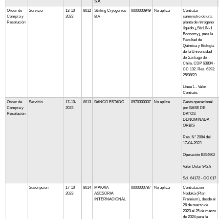
S.A.
Orden de
Servicio
13-10-
8012
Stirling Cryogenics
0000000949
No aplica
Contratar
Compra y
2023
B.V
suministro de una
Resolución
planta de nitrógeno
líquido ¿StirLIN-1
Economy¿ para la
Facultad de
Química y Biología
de la Universidad
de Santiago de
Chile. CDP 63804 -
CC 102. Res. 6393;
25/08/23.
Línea 1 - Valor
Contrato.
Orden de
Servicio
17-10-
8013
BANCO ESTADO
0970300007
No aplica
Gasto operacional
Compra y
2023
por BASE DE
Resolución
DATOS
DENOMINADA
ORBIS
Res. N° 2084 del
17-04-2023
Operación B354602
Valor Dolar 942,8
Sol. 64172 - CC 017
Suscripción
17-10-
8014
MAKAIA
0000000787
No aplica
Contratación
2023
ASESORIA
Nodoká (Plan
INTERNACIONAL
Premium), desde el
26 de marzo de
2023 al 25 de marzo
de 2024 para la