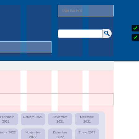
User Bar First
Buscar
Formulario
de
búsqueda
eptiembre
Octubre 2021
Noviembre
Diciembre
2021
2021
2021
tubre 2022
Noviembre
Diciembre
Enero 2023
2022
2022