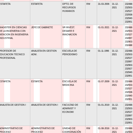
ESTAFETA
ESTAFETA
DPTO. DE
RM
31-03-2006
31-12-
232488 
RECURSOS
2021
232503 
HUMANOS
232527 
232938 
232940 
232951
MAGISTER EN CIENCIAS
JEFE DE GABINETE
VR INVEST.
RM
01-01-2021
31-12-
232488 
DE LA INGENIERIA CON
DESARR E
2021
232503 
MENCION EN INGENIERIA
INNOVACION
232527 
INDUSTRIAL
232897 
232903 
232488
PROFESOR DE
ANALISTA EN GESTION
ESCUELA DE
RM
01-11-1996
31-12-
232488 
EDUCACION TECNICO
ADM.
PERIODISMO
2021
232503 
PROFESIONAL
232527 
232897 
232903 
232927 
232940 
232951
ESTAFETA
ESTAFETA
ESCUELA DE
RM
01-07-2009
31-12-
232488 
MEDICINA
2021
232503 
232527 
232938 
232940 
232951
ANALISTA DE GESTION I
ANALISTA DE GESTION I
FACULTAD DE
RM
01-01-2019
31-12-
232488 
ADMINIST Y
2021
232503 
ECONOMI
232527 
232897 
232903 
232951
ADMINISTRATIVO DE
ADMINISTRATIVO DE
UNIDAD DE
RM
01-08-2016
31-12-
232488 
PROCESO
PROCESO
COORDINACIÓN
2021
232503 