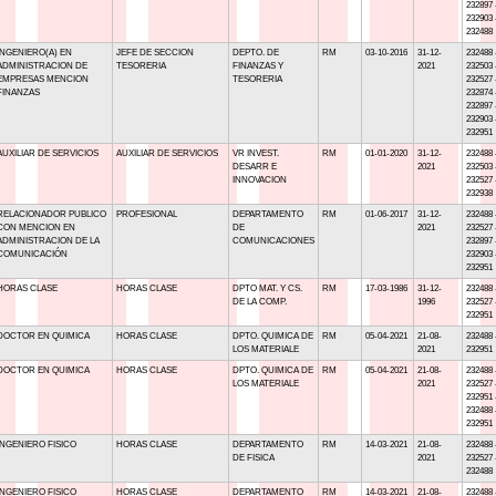
232897 
232903 
232488
INGENIERO(A) EN
JEFE DE SECCION
DEPTO. DE
RM
03-10-2016
31-12-
232488 
ADMINISTRACION DE
TESORERIA
FINANZAS Y
2021
232503 
EMPRESAS MENCION
TESORERIA
232527 
FINANZAS
232874 
232897 
232903 
232951
AUXILIAR DE SERVICIOS
AUXILIAR DE SERVICIOS
VR INVEST.
RM
01-01-2020
31-12-
232488 
DESARR E
2021
232503 
INNOVACION
232527 
232938
RELACIONADOR PUBLICO
PROFESIONAL
DEPARTAMENTO
RM
01-06-2017
31-12-
232488 
CON MENCION EN
DE
2021
232527 
ADMINISTRACION DE LA
COMUNICACIONES
232897 
COMUNICACIÓN
232903 
232951
HORAS CLASE
HORAS CLASE
DPTO MAT. Y CS.
RM
17-03-1986
31-12-
232488 
DE LA COMP.
1996
232527 
232951
DOCTOR EN QUIMICA
HORAS CLASE
DPTO. QUIMICA DE
RM
05-04-2021
21-08-
232488 
LOS MATERIALE
2021
232951
DOCTOR EN QUIMICA
HORAS CLASE
DPTO. QUIMICA DE
RM
05-04-2021
21-08-
232488 
LOS MATERIALE
2021
232527 
232951 
232488 
232951
INGENIERO FISICO
HORAS CLASE
DEPARTAMENTO
RM
14-03-2021
21-08-
232488 
DE FISICA
2021
232527 
232488
INGENIERO FISICO
HORAS CLASE
DEPARTAMENTO
RM
14-03-2021
21-08-
232488 