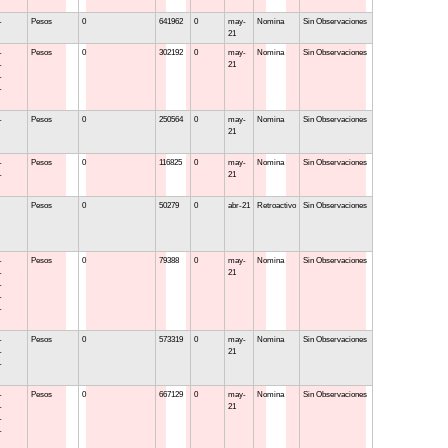
-
Pesos
0
641962
0
may-
Nomina
Sin Observaciones
21
-
Pesos
0
302192
0
may-
Nomina
Sin Observaciones
-
21
-
-
-
Pesos
0
250564
0
may-
Nomina
Sin Observaciones
21
-
Pesos
0
116825
0
may-
Nomina
Sin Observaciones
-
21
Pesos
0
50279
0
abr-21
Retroactivo
Sin Observaciones
-
Pesos
0
79388
0
may-
Nomina
Sin Observaciones
-
21
-
-
-
-
Pesos
0
573319
0
may-
Nomina
Sin Observaciones
-
21
-
-
Pesos
0
667129
0
may-
Nomina
Sin Observaciones
-
21
-
-