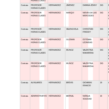
HORAS CLASES
Contrata
PROFESOR
HERNANDEZ
JIMENEZ
DAYANA JENNY
S/G
HORAS CLASES
Contrata
PROFESOR
HERNANDEZ
MANQUI
NIEVES DE LAS
S/G
HORAS CLASES
MERCEDES
Contrata
PROFESOR
HERNANDEZ
VALENZUELA
CHRISTIAN
S/G
HORAS CLASES
FREDDY
Contrata
PROFESOR
HERNANDEZ
GUZMAN
ESTEBAN
S/G
HORAS CLASES
LEONIDAS
Contrata
PROFESOR
HERNANDEZ
MUNOZ
VALENTINA
S/G
HORAS CLASES
MAKARENA
Contrata
PROFESOR
HERNANDEZ
MUNOZ
VALENTINA
S/G
HORAS CLASES
MAKARENA
Contrata
AUXILIARES
HERNANDEZ
BREVIS
GIOVANNI
19
IGNACIO
Contrata
ADMINISTRATIVO
HERNANDEZ
BERNAL
NATALIA
16
SOLEDAD