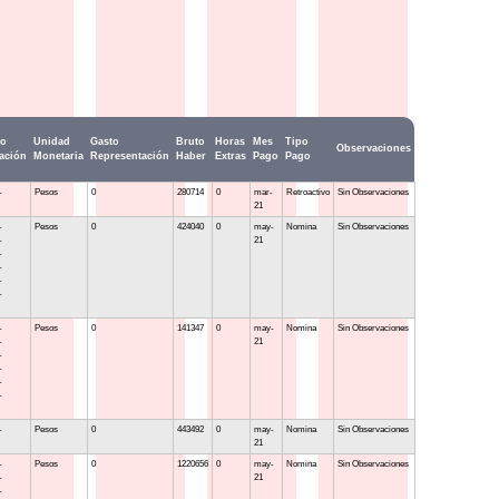
go
Unidad
Gasto
Bruto
Horas
Mes
Tipo
Observaciones
ación
Monetaria
Representación
Haber
Extras
Pago
Pago
-
Pesos
0
280714
0
mar-
Retroactivo
Sin Observaciones
21
-
Pesos
0
424040
0
may-
Nomina
Sin Observaciones
-
21
-
-
-
-
-
Pesos
0
141347
0
may-
Nomina
Sin Observaciones
-
21
-
-
-
-
-
Pesos
0
443492
0
may-
Nomina
Sin Observaciones
21
-
Pesos
0
1220656
0
may-
Nomina
Sin Observaciones
-
21
-