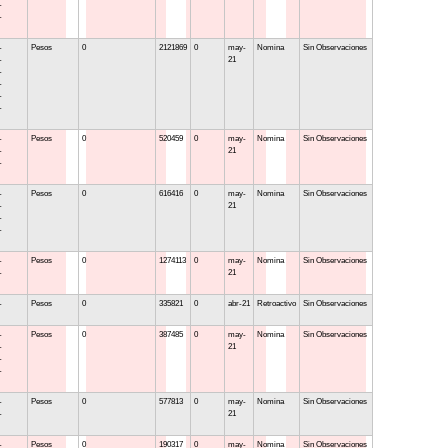
-
-
-
Pesos
0
2121869
0
may-
Nomina
Sin Observaciones
-
21
-
-
-
-
-
Pesos
0
520459
0
may-
Nomina
Sin Observaciones
-
21
-
-
Pesos
0
616416
0
may-
Nomina
Sin Observaciones
-
21
-
-
-
Pesos
0
1274113
0
may-
Nomina
Sin Observaciones
-
21
-
Pesos
0
335821
0
abr-21
Retroactivo
Sin Observaciones
-
Pesos
0
387485
0
may-
Nomina
Sin Observaciones
-
21
-
-
-
Pesos
0
577813
0
may-
Nomina
Sin Observaciones
-
21
-
Pesos
0
190317
0
may-
Nomina
Sin Observaciones