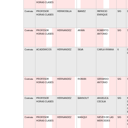
HORAS CLASES
Contrata
PROFESOR
HERMOSILLA
IBANEZ
PATRICIO
S/G
HORAS CLASES
ENRIQUE
Contrata
PROFESOR
HERNANDEZ
ARAYA
ROBERTO
S/G
HORAS CLASES
ANTONIO
Contrata
ACADEMICOS
HERNANDEZ
SILVA
CARLA VIVIANA
6
Contrata
PROFESOR
HERNANDEZ
ROMAN
GERARDO
S/G
HORAS CLASES
ANTONIO
Contrata
PROFESOR
HERNANDEZ
BANNOUT
ANGELICA
S/G
HORAS CLASES
CECILIA
Contrata
PROFESOR
HERNANDEZ
MANQUI
NIEVES DE LAS
S/G
HORAS CLASES
MERCEDES