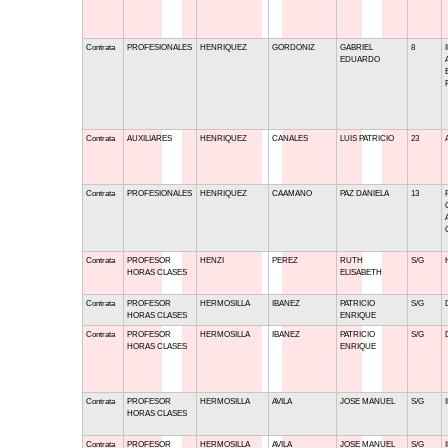
Contrata
PROFESIONALES
HENRIQUEZ
GORDONIZ
GABRIEL
8
EDUARDO
Contrata
AUXILIARES
HENRIQUEZ
CANALES
LUIS PATRICIO
23
Contrata
PROFESIONALES
HENRIQUEZ
CAAMANO
PAZ DANIELA
13
Contrata
PROFESOR
HENZI
PEREZ
RUTH
S/G
HORAS CLASES
ELISABETH
Contrata
PROFESOR
HERMOSILLA
IBANEZ
PATRICIO
S/G
HORAS CLASES
ENRIQUE
Contrata
PROFESOR
HERMOSILLA
IBANEZ
PATRICIO
S/G
HORAS CLASES
ENRIQUE
Contrata
PROFESOR
HERMOSILLA
AVILA
JOSE MANUEL
S/G
HORAS CLASES
Contrata
PROFESOR
HERMOSILLA
AVILA
JOSE MANUEL
S/G