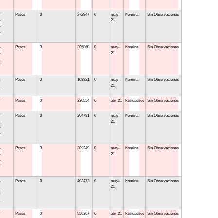
-
Pesos
0
272947
0
may-
Nomina
Sin Observaciones
-
21
-
-
-
Pesos
0
395860
0
may-
Nomina
Sin Observaciones
-
21
-
-
-
Pesos
0
103921
0
may-
Nomina
Sin Observaciones
-
21
-
Pesos
0
236554
0
abr-21
Retroactivo
Sin Observaciones
-
Pesos
0
204791
0
may-
Nomina
Sin Observaciones
-
21
-
-
-
Pesos
0
209349
0
may-
Nomina
Sin Observaciones
-
21
-
-
-
Pesos
0
403473
0
may-
Nomina
Sin Observaciones
-
21
-
-
-
Pesos
0
556367
0
abr-21
Retroactivo
Sin Observaciones