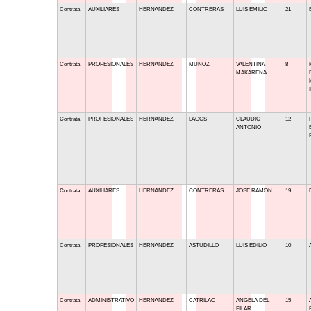
Contrata
AUXILIARES
HERNANDEZ
CONTRERAS
LUIS EMILIO
21
Contrata
PROFESIONALES
HERNANDEZ
MUNOZ
VALENTINA
8
MAKARENA
Contrata
PROFESIONALES
HERNANDEZ
LAGOS
CLAUDIO
12
ANTONIO
Contrata
AUXILIARES
HERNANDEZ
CONTRERAS
JOSE RAMON
19
Contrata
PROFESIONALES
HERNANDEZ
ASTUDILLO
LUIS EDILIO
10
Contrata
ADMINISTRATIVO
HERNANDEZ
CATRILAO
ANGELA DEL
15
PILAR