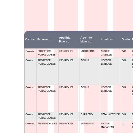
Apellido
Apellido
Calidad
Estamento
Nombres
Grado
Paterno
Materno
Contrata
PROFESOR
HENRIQUEZ
MARCHANT
NICOLE
S/G
HORAS CLASES
GISSELLE
Contrata
PROFESOR
HENRIQUEZ
ACUNA
HECTOR
S/G
HORAS CLASES
ENRIQUE
Contrata
PROFESOR
HENRIQUEZ
ACUNA
HECTOR
S/G
HORAS CLASES
ENRIQUE
Contrata
PROFESOR
HENRIQUEZ
CARRENO
NATALIA ESTHER
S/G
HORAS CLASES
Contrata
PROFESIONALES
HENRIQUEZ
SEPULVEDA
NICOLE
13
MACARENA
I