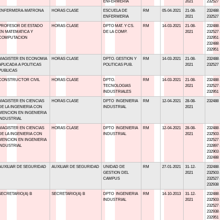
ENFERMERIA
2021
232527
ENFERMERA-MATRONA
HORAS CLASE
ESCUELA DE
RM
05-04-2021
21-08-
232488 
ENFERMERIA
2021
232527
PROFESOR DE ESTADO
HORAS CLASE
DPTO MAT. Y CS.
RM
14-03-2021
21-08-
232488 
EN MATEMATICA Y
DE LA COMP.
2021
232527 
COMPUTACION
232951 
232488 
232951
MAGISTER EN ECONOMIA
HORAS CLASE
DPTO. GESTION Y
RM
14-03-2021
21-08-
232488 
APLICADA A POLITICAS
POLITICAS PUB.
2021
232527
PUBLICAS
CONSTRUCTOR CIVIL
HORAS CLASE
DPTO.
RM
14-03-2021
21-08-
232488 
TECNOLOGIAS
2021
232527 
INDUSTRIALES
232951
MAGISTER EN CIENCIAS
HORAS CLASE
DPTO INGENIERIA
RM
12-04-2021
28-08-
232488
DE LA INGENIERIA CON
INDUSTRIAL
2021
MENCION EN INGENIERIA
INDUSTRIAL
MAGISTER EN CIENCIAS
HORAS CLASE
DPTO INGENIERIA
RM
12-04-2021
28-08-
232488 
DE LA INGENIERIA CON
INDUSTRIAL
2021
232503 
MENCION EN INGENIERIA
232527 
INDUSTRIAL
232897 
232903 
232488
AUXILIAR DE SEGURIDAD
AUXILIAR DE SEGURIDAD
UNIDAD DE
RM
27-01-2021
31-12-
232488 
GESTION DEL
2021
232503 
CAMPUS
232527 
232938
SECRETARIO(A) B
SECRETARIO(A) B
DPTO INGENIERIA
RM
14-10-2013
31-12-
232488 
INDUSTRIAL
2021
232503 
232527 
232938 
232951