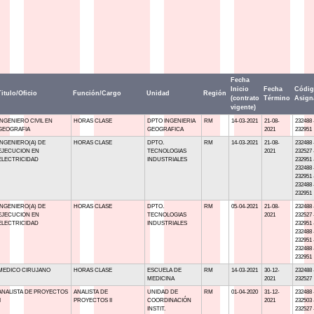
Fecha
Inicio
Fecha
Códi
Titulo/Oficio
Función/Cargo
Unidad
Región
(contrato
Término
Asign
vigente)
INGENIERO CIVIL EN
HORAS CLASE
DPTO INGENIERIA
RM
14-03-2021
21-08-
232488 
GEOGRAFIA
GEOGRAFICA
2021
232951
INGENIERO(A) DE
HORAS CLASE
DPTO.
RM
14-03-2021
21-08-
232488 
EJECUCION EN
TECNOLOGIAS
2021
232527 
ELECTRICIDAD
INDUSTRIALES
232951 
232488 
232951 
232488 
232951
INGENIERO(A) DE
HORAS CLASE
DPTO.
RM
05-04-2021
21-08-
232488 
EJECUCION EN
TECNOLOGIAS
2021
232527 
ELECTRICIDAD
INDUSTRIALES
232951 
232488 
232951 
232488 
232951
MEDICO CIRUJANO
HORAS CLASE
ESCUELA DE
RM
14-03-2021
30-12-
232488 
MEDICINA
2021
232527
ANALISTA DE PROYECTOS
ANALISTA DE
UNIDAD DE
RM
01-04-2020
31-12-
232488 
I
PROYECTOS II
COORDINACIÓN
2021
232503 
INSTIT.
232527 