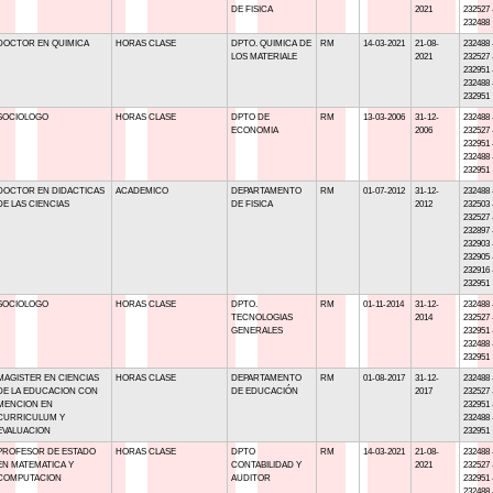
DE FISICA
2021
232527 
232488
DOCTOR EN QUIMICA
HORAS CLASE
DPTO. QUIMICA DE
RM
14-03-2021
21-08-
232488 
LOS MATERIALE
2021
232527 
232951 
232488 
232951
SOCIOLOGO
HORAS CLASE
DPTO DE
RM
13-03-2006
31-12-
232488 
ECONOMIA
2006
232527 
232951 
232488 
232951
DOCTOR EN DIDACTICAS
ACADEMICO
DEPARTAMENTO
RM
01-07-2012
31-12-
232488 
DE LAS CIENCIAS
DE FISICA
2012
232503 
232527 
232897 
232903 
232905 
232916 
232951
SOCIOLOGO
HORAS CLASE
DPTO.
RM
01-11-2014
31-12-
232488 
TECNOLOGIAS
2014
232527 
GENERALES
232951 
232488 
232951
MAGISTER EN CIENCIAS
HORAS CLASE
DEPARTAMENTO
RM
01-08-2017
31-12-
232488 
DE LA EDUCACION CON
DE EDUCACIÓN
2017
232527 
MENCION EN
232951 
CURRICULUM Y
232488 
EVALUACION
232951
PROFESOR DE ESTADO
HORAS CLASE
DPTO
RM
14-03-2021
21-08-
232488 
EN MATEMATICA Y
CONTABILIDAD Y
2021
232527 
COMPUTACION
AUDITOR
232951 
232488 