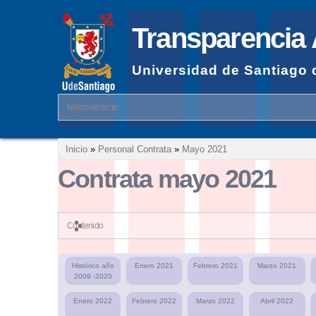
Transparencia 
Universidad de Santiago 
Nombramiento
Se encuentra usted aquí
Inicio
»
Personal Contrata
»
Mayo 2021
Contrata mayo 2021
Contenido
Histórico año
Enero 2021
Febrero 2021
Marzo 2021
2009 -2020
Enero 2022
Febrero 2022
Marzo 2022
Abril 2022