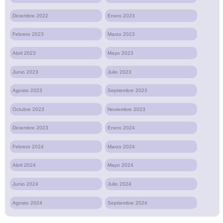
Diciembre 2022
Enero 2023
Febrero 2023
Marzo 2023
Abril 2023
Mayo 2023
Junio 2023
Julio 2023
Agosto 2023
Septiembre 2023
Octubre 2023
Noviembre 2023
Diciembre 2023
Enero 2024
Febrero 2024
Marzo 2024
Abril 2024
Mayo 2024
Junio 2024
Julio 2024
Agosto 2024
Septiembre 2024