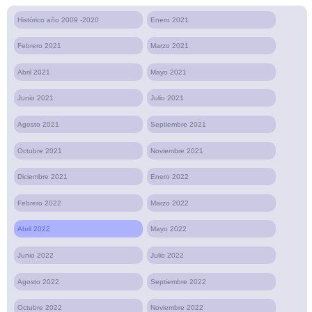
Histórico año 2009 -2020
Enero 2021
Febrero 2021
Marzo 2021
Abril 2021
Mayo 2021
Junio 2021
Julio 2021
Agosto 2021
Septiembre 2021
Octubre 2021
Noviembre 2021
Diciembre 2021
Enero 2022
Febrero 2022
Marzo 2022
Abril 2022
Mayo 2022
Junio 2022
Julio 2022
Agosto 2022
Septiembre 2022
Octubre 2022
Noviembre 2022