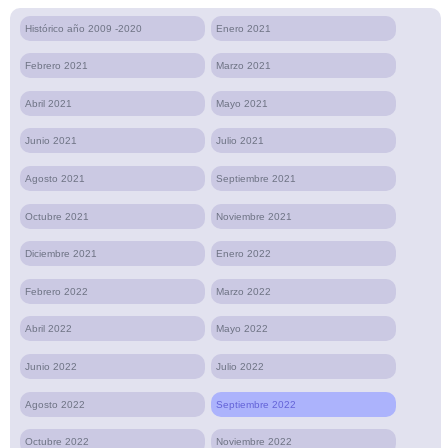
Histórico año 2009 -2020
Enero 2021
Febrero 2021
Marzo 2021
Abril 2021
Mayo 2021
Junio 2021
Julio 2021
Agosto 2021
Septiembre 2021
Octubre 2021
Noviembre 2021
Diciembre 2021
Enero 2022
Febrero 2022
Marzo 2022
Abril 2022
Mayo 2022
Junio 2022
Julio 2022
Agosto 2022
Septiembre 2022
Octubre 2022
Noviembre 2022