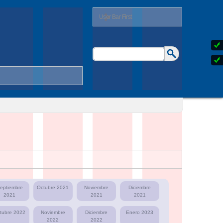
User Bar First
Buscar
Formulario
de
búsqueda
eptiembre
Octubre 2021
Noviembre
Diciembre
2021
2021
2021
tubre 2022
Noviembre
Diciembre
Enero 2023
2022
2022