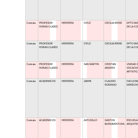
Contrata
PROFESOR
HERRERA
CRUZ
CECILIA IRENE
DPTO MAT
HORAS CLASES
DE LA CO
Contrata
PROFESOR
HERRERA
CRUZ
CECILIA IRENE
DPTO MAT
HORAS CLASES
DE LA CO
Contrata
PROFESOR
HERRERA
SAN MARTIN
CRISTIAN
UNIDAD 
HORAS CLASES
ANDRES
VOCACIO
ARTISTIC
Contrata
ACADEMICOS
HERRERA
JARPA
CLAUDIO
FACULTA
RODRIGO
DERECH
Contrata
ACADEMICOS
HERRERA
ASTUDILLO
GASTON
ESCUELA
BUENAVENTURA
ARQUITE