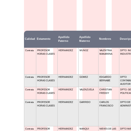
Apellido
Apellido
Calidad
Estamento
Nombres
Descrip
Paterno
Materno
Contrata
PROFESOR
HERNANDEZ
MUNOZ
VALENTINA
DPTO IN
HORAS CLASES
MAKARENA
INDUSTR
Contrata
PROFESOR
HERNANDEZ
GOMEZ
EDGARDO
DPTO
HORAS CLASES
BERNABE
CONTABIL
AUDITOR
Contrata
PROFESOR
HERNANDEZ
VALENZUELA
CHRISTIAN
DPTO. GE
HORAS CLASES
FREDDY
POLITICA
Contrata
PROFESOR
HERNANDEZ
GARRIDO
CARLOS
DPTO DE
HORAS CLASES
FRANCISCO
ADMINIS
Contrata
PROFESOR
HERNANDEZ
MANQUI
NIEVES DE LAS
DPTO MAT