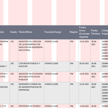
Fecha
Inicio
Fecha
Códi
ción
Grado
Titulo/Oficio
Función/Cargo
Región
(Contrato
Término
Asign
vigente)
GENIERIA
S/G
MAGISTER EN CIENCIAS
HORAS CLASE
RM
12-04-2021
28-08-
232488
IAL
DE LA INGENIERIA CON
2021
232503
MENCION EN INGENIERIA
232527
INDUSTRIAL
232897
232903
232488
232488
S/G
CONTADOR PUBLICO Y
HORAS CLASE
RM
05-04-2021
28-08-
232488
IDAD Y
AUDITOR
2021
232527
STION Y
S/G
MAGISTER EN ECONOMIA
HORAS CLASE
RM
14-03-2021
28-08-
232488
S PUB.
APLICADA A POLITICAS
2021
232527
PUBLICAS
S/G
INGENIERO COMERCIAL
HORAS CLASE
RM
14-03-2021
28-08-
232488
TRACION
EN ADMINISTRACION DE
2021
232527
EMPRESAS
232951
232488
232951
232488
232951
. Y CS.
S/G
PROFESOR DE ESTADO
HORAS CLASE
RM
14-03-2021
28-08-
232488