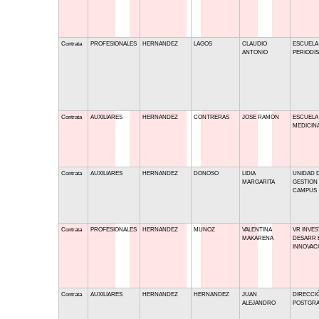
Contrata
PROFESIONALES
HERNANDEZ
LAGOS
CLAUDIO
ESCUELA
ANTONIO
PERIODI
Contrata
AUXILIARES
HERNANDEZ
CONTRERAS
JOSE RAMON
ESCUELA
MEDICIN
Contrata
AUXILIARES
HERNANDEZ
DONOSO
LIDIA
UNIDAD 
MARGARITA
GESTION
CAMPUS
Contrata
PROFESIONALES
HERNANDEZ
MUNOZ
VALENTINA
VR INVES
MAKARENA
DESARR 
INNOVAC
Contrata
AUXILIARES
HERNANDEZ
HERNANDEZ
JUAN
DIRECCI
ALEJANDRO
POSTGR