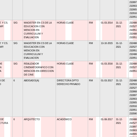
232897
232903
232905
232916
232951
. Y CS.
S/G
MAGISTER EN CS DE LA
HORAS CLASE
RM
01-03-2014
31-12-
232488
MP.
EDUCACION CON
2021
232527
MENCION EN
232951
CURRICULUM Y
232488
EVALUACION
232951
. Y CS.
S/G
MAGISTER EN CS DE LA
HORAS CLASE
RM
13-10-2015
31-12-
232488
MP.
EDUCACION CON
2021
232527
MENCION EN
232951
CURRICULUM Y
232488
EVALUACION
232951
DE
S/G
REALIZADOR
HORAS CLASE
RM
01-03-2016
31-12-
232488
N
CINEMATOGRAFICO CON
2021
232527
A
MENCION EN DIRECCION
232951
DE CINE
D DE
6
ABOGADO(A)
DIRECTORA DPTO
RM
01-03-2017
31-12-
232488
O
DERECHO PRIVADO
2021
232503
232527
232868
232897
232903
232905
232916
232951
233590
 DE
6
ARQUITECTO
ACADEMICO
RM
01-08-2017
31-12-
232488
CTURA
2021
232527
232897
232903
232905