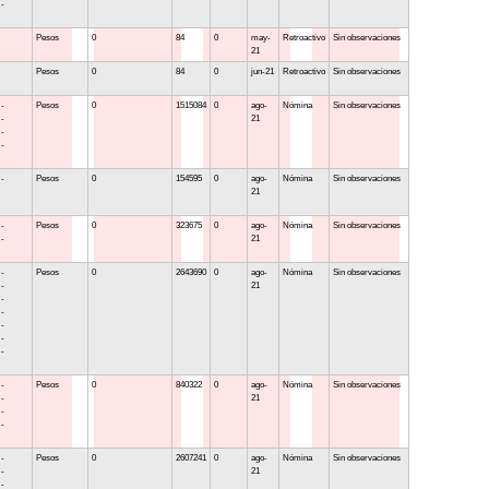
 -
Pesos
0
84
0
may-
Retroactivo
Sin observaciones
21
Pesos
0
84
0
jun-21
Retroactivo
Sin observaciones
 -
Pesos
0
1515084
0
ago-
Nómina
Sin observaciones
 -
21
 -
 -
 -
Pesos
0
154595
0
ago-
Nómina
Sin observaciones
21
 -
Pesos
0
323675
0
ago-
Nómina
Sin observaciones
 -
21
 -
Pesos
0
2643690
0
ago-
Nómina
Sin observaciones
 -
21
 -
 -
 -
 -
 -
 -
Pesos
0
840322
0
ago-
Nómina
Sin observaciones
 -
21
 -
 -
 -
Pesos
0
2607241
0
ago-
Nómina
Sin observaciones
 -
21
 -