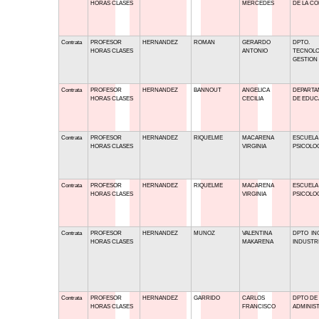
HORAS CLASES
MERCEDES
DE LA CO
Contrata
PROFESOR
HERNANDEZ
ROMAN
GERARDO
DPTO.
HORAS CLASES
ANTONIO
TECNOLO
GESTION
Contrata
PROFESOR
HERNANDEZ
BANNOUT
ANGELICA
DEPART
HORAS CLASES
CECILIA
DE EDUC
Contrata
PROFESOR
HERNANDEZ
RIQUELME
MACARENA
ESCUELA
HORAS CLASES
VIRGINIA
PSICOLO
Contrata
PROFESOR
HERNANDEZ
RIQUELME
MACARENA
ESCUELA
HORAS CLASES
VIRGINIA
PSICOLO
Contrata
PROFESOR
HERNANDEZ
MUNOZ
VALENTINA
DPTO IN
HORAS CLASES
MAKARENA
INDUSTR
Contrata
PROFESOR
HERNANDEZ
GARRIDO
CARLOS
DPTO DE
HORAS CLASES
FRANCISCO
ADMINIS