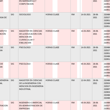
MP.
EN MATEMATICA Y
2021
232527
COMPUTACION
232951
232488
232951
S/G
SOCIOLOGO
HORAS CLASE
RM
14-03-2021
28-08-
232488
GIA DE
2021
232527
232951
232488
232951
AMENTO
S/G
MAGISTER EN CIENCIAS
HORAS CLASE
RM
14-03-2021
28-08-
232488
ACIÓN
DE LA EDUCACION CON
2021
232527
MENCION EN
232951
CURRICULUM Y
232488
EVALUACION
232951
 DE
S/G
PSICOLOGO
HORAS CLASE
RM
14-03-2021
28-08-
232488
GIA
2021
232527
232951
232488
232951
 DE
S/G
PSICOLOGO
HORAS CLASE
RM
05-04-2021
28-08-
232488
GIA
2021
232527
232951
232488
232951
GENIERIA
S/G
MAGISTER EN CIENCIAS
HORAS CLASE
RM
12-04-2021
28-08-
232488
IAL
DE LA INGENIERIA CON
2021
232503
MENCION EN INGENIERIA
232527
INDUSTRIAL
232897
232903
232488
232488
S/G
INGENIERO COMERCIAL
HORAS CLASE
RM
05-04-2021
28-08-
232488
TRACION
EN ADMINISTRACION DE
2021
232527
EMPRESAS
232951