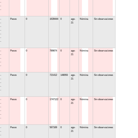
 -
 -
 -
 -
Pesos
0
1639444
0
ago-
Nómina
Sin observaciones
 -
21
 -
 -
 -
 -
 -
 -
Pesos
0
789874
0
ago-
Nómina
Sin observaciones
 -
21
 -
 -
 -
 -
Pesos
0
721412
148093
ago-
Nómina
Sin observaciones
 -
21
 -
 -
 -
 -
Pesos
0
1747122
0
ago-
Nómina
Sin observaciones
 -
21
 -
 -
 -
 -
 -
Pesos
0
567169
0
ago-
Nómina
Sin observaciones
 -
21
 -