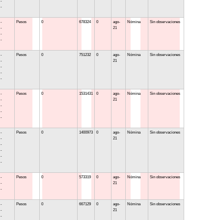
 -
 -
 -
Pesos
0
678324
0
ago-
Nómina
Sin observaciones
 -
21
 -
 -
 -
Pesos
0
751232
0
ago-
Nómina
Sin observaciones
 -
21
 -
 -
 -
 -
Pesos
0
1531431
0
ago-
Nómina
Sin observaciones
 -
21
 -
 -
 -
 -
Pesos
0
1400973
0
ago-
Nómina
Sin observaciones
 -
21
 -
 -
 -
 -
 -
Pesos
0
573319
0
ago-
Nómina
Sin observaciones
 -
21
 -
 -
Pesos
0
667129
0
ago-
Nómina
Sin observaciones
 -
21
 -