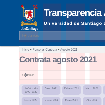
Transparencia 
Universidad de Santiago 
Nombramiento
Se encuentra usted aquí
Inicio
»
Personal Contrata
»
Agosto 2021
Contrata agosto 2021
Contenido
Histórico año
Enero 2021
Febrero 2021
Marzo 2021
2009 -2020
Enero 2022
Febrero 2022
Marzo 2022
Abril 2022