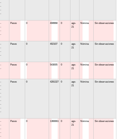
 -
 -
 -
 -
 -
Pesos
0
408968
0
ago-
Nómina
Sin observaciones
 -
21
 -
 -
 -
Pesos
0
402107
0
ago-
Nómina
Sin observaciones
 -
21
 -
 -
 -
Pesos
0
543005
0
ago-
Nómina
Sin observaciones
 -
21
 -
Pesos
0
4281327
0
ago-
Nómina
Sin observaciones
 -
21
 -
 -
 -
 -
 -
 -
 -
 -
Pesos
0
1366661
0
ago-
Nómina
Sin observaciones
 -
21
 -
 -
 -