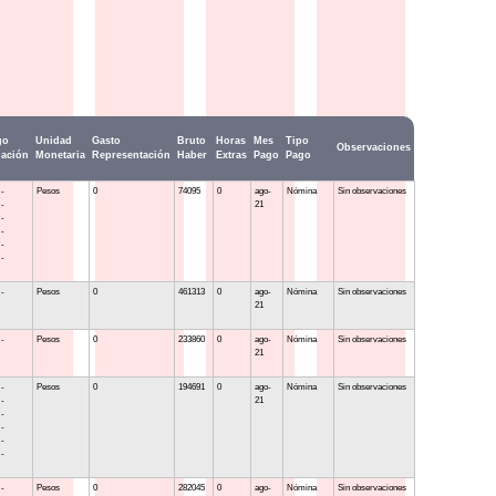
go
Unidad
Gasto
Bruto
Horas
Mes
Tipo
Observaciones
ación
Monetaria
Representación
Haber
Extras
Pago
Pago
 -
Pesos
0
74095
0
ago-
Nómina
Sin observaciones
 -
21
 -
 -
 -
 -
 -
Pesos
0
461313
0
ago-
Nómina
Sin observaciones
21
 -
Pesos
0
233860
0
ago-
Nómina
Sin observaciones
21
 -
Pesos
0
194691
0
ago-
Nómina
Sin observaciones
 -
21
 -
 -
 -
 -
 -
Pesos
0
282045
0
ago-
Nómina
Sin observaciones