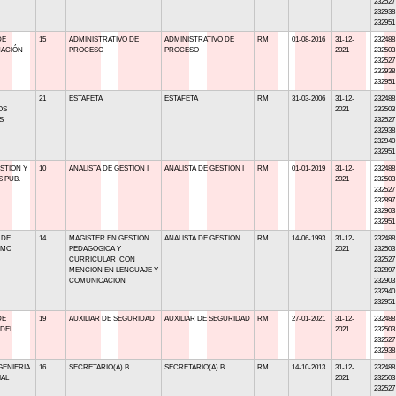
232527
232938
232951
DE
15
ADMINISTRATIVO DE
ADMINISTRATIVO DE
RM
01-08-2016
31-12-
232488
ACIÓN
PROCESO
PROCESO
2021
232503
232527
232938
232951
21
ESTAFETA
ESTAFETA
RM
31-03-2006
31-12-
232488
OS
2021
232503
S
232527
232938
232940
232951
STION Y
10
ANALISTA DE GESTION I
ANALISTA DE GESTION I
RM
01-01-2019
31-12-
232488
S PUB.
2021
232503
232527
232897
232903
232951
 DE
14
MAGISTER EN GESTION
ANALISTA DE GESTION
RM
14-06-1993
31-12-
232488
SMO
PEDAGOGICA Y
2021
232503
CURRICULAR CON
232527
MENCION EN LENGUAJE Y
232897
COMUNICACION
232903
232940
232951
DE
19
AUXILIAR DE SEGURIDAD
AUXILIAR DE SEGURIDAD
RM
27-01-2021
31-12-
232488
 DEL
2021
232503
232527
232938
GENIERIA
16
SECRETARIO(A) B
SECRETARIO(A) B
RM
14-10-2013
31-12-
232488
IAL
2021
232503
232527