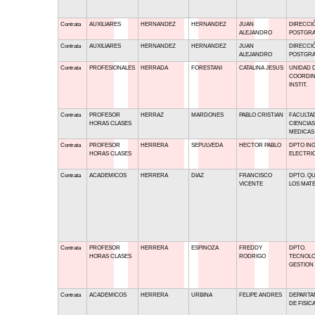
Contrata
AUXILIARES
HERNANDEZ
HERNANDEZ
JUAN
DIRECCI
ALEJANDRO
POSTGR
Contrata
AUXILIARES
HERNANDEZ
HERNANDEZ
JUAN
DIRECCI
ALEJANDRO
POSTGR
Contrata
PROFESIONALES
HERRADA
FORESTANI
CATALINA JESUS
UNIDAD 
COORDIN
INSTIT.
Contrata
PROFESOR
HERRAZ
MARDONES
PABLO CRISTIAN
FACULTA
HORAS CLASES
CIENCIAS
MEDICAS
Contrata
PROFESOR
HERRERA
SEPULVEDA
HECTOR PABLO
DPTO ING
HORAS CLASES
ELECTRI
Contrata
ACADEMICOS
HERRERA
DIAZ
FRANCISCO
DPTO. QU
VICENTE
LOS MATE
Contrata
PROFESOR
HERRERA
ESPINOZA
FREDDY
DPTO.
HORAS CLASES
RODRIGO
TECNOLO
GESTION
Contrata
ACADEMICOS
HERRERA
URBINA
FELIPE ANDRES
DEPART
DE FISIC