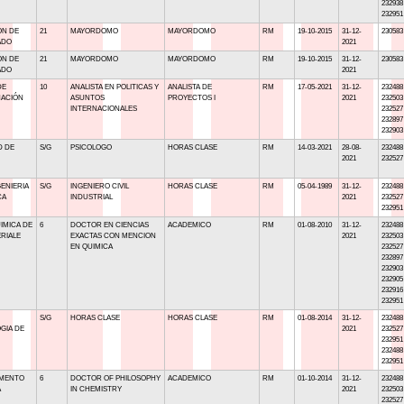
232938
232951
ÓN DE
21
MAYORDOMO
MAYORDOMO
RM
19-10-2015
31-12-
230583
ADO
2021
ÓN DE
21
MAYORDOMO
MAYORDOMO
RM
19-10-2015
31-12-
230583
ADO
2021
DE
10
ANALISTA EN POLITICAS Y
ANALISTA DE
RM
17-05-2021
31-12-
232488
ACIÓN
ASUNTOS
PROYECTOS I
2021
232503
INTERNACIONALES
232527
232897
232903
D DE
S/G
PSICOLOGO
HORAS CLASE
RM
14-03-2021
28-08-
232488
2021
232527
ENIERIA
S/G
INGENIERO CIVIL
HORAS CLASE
RM
05-04-1989
31-12-
232488
CA
INDUSTRIAL
2021
232527
232951
IMICA DE
6
DOCTOR EN CIENCIAS
ACADEMICO
RM
01-08-2010
31-12-
232488
RIALE
EXACTAS CON MENCION
2021
232503
EN QUIMICA
232527
232897
232903
232905
232916
232951
S/G
HORAS CLASE
HORAS CLASE
RM
01-08-2014
31-12-
232488
GIA DE
2021
232527
232951
232488
232951
AMENTO
6
DOCTOR OF PHILOSOPHY
ACADEMICO
RM
01-10-2014
31-12-
232488
A
IN CHEMISTRY
2021
232503
232527