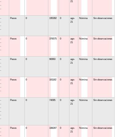
 -
21
 -
 -
 -
Pesos
0
195392
0
ago-
Nómina
Sin observaciones
 -
21
 -
 -
 -
Pesos
0
376575
0
ago-
Nómina
Sin observaciones
 -
21
 -
 -
 -
Pesos
0
96993
0
ago-
Nómina
Sin observaciones
 -
21
 -
 -
 -
Pesos
0
181182
0
ago-
Nómina
Sin observaciones
 -
21
 -
 -
 -
Pesos
0
74095
0
ago-
Nómina
Sin observaciones
 -
21
 -
 -
 -
 -
 -
Pesos
0
188287
0
ago-
Nómina
Sin observaciones
 -
21
 -