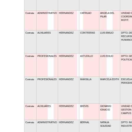
Contrata
ADMINISTRATIVO
HERNANDEZ
CATRILAO
ANGELA DEL
UNIDAD 
PILAR
COORDIN
INSTIT.
Contrata
AUXILIARES
HERNANDEZ
CONTRERAS
LUIS EMILIO
DPTO. DE
RECURS
HUMANO
Contrata
PROFESIONALES
HERNANDEZ
ASTUDILLO
LUIS EDILIO
DPTO. GE
POLITICA
Contrata
PROFESIONALES
HERNANDEZ
MANSILLA
MARCELA EDITH
ESCUELA
PERIODI
Contrata
AUXILIARES
HERNANDEZ
BREVIS
GIOVANNI
UNIDAD 
IGNACIO
GESTION
CAMPUS
Contrata
ADMINISTRATIVO
HERNANDEZ
BERNAL
NATALIA
DPTO IN
SOLEDAD
INDUSTR