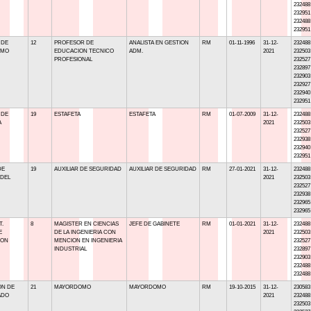
232488
232951
232488
232951
 DE
12
PROFESOR DE
ANALISTA EN GESTION
RM
01-11-1996
31-12-
232488
SMO
EDUCACION TECNICO
ADM.
2021
232503
PROFESIONAL
232527
232897
232903
232927
232940
232951
 DE
19
ESTAFETA
ESTAFETA
RM
01-07-2009
31-12-
232488
A
2021
232503
232527
232938
232940
232951
DE
19
AUXILIAR DE SEGURIDAD
AUXILIAR DE SEGURIDAD
RM
27-01-2021
31-12-
232488
 DEL
2021
232503
232527
232938
232965
232965
T.
8
MAGISTER EN CIENCIAS
JEFE DE GABINETE
RM
01-01-2021
31-12-
232488
E
DE LA INGENIERIA CON
2021
232503
ION
MENCION EN INGENIERIA
232527
INDUSTRIAL
232897
232903
232488
232488
ÓN DE
21
MAYORDOMO
MAYORDOMO
RM
19-10-2015
31-12-
230583
ADO
2021
232488
232503