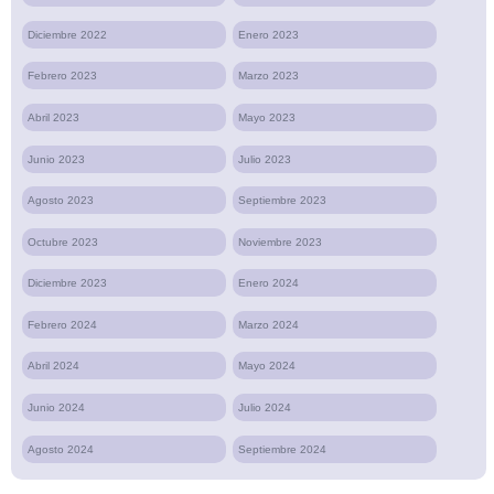
Diciembre 2022
Enero 2023
Febrero 2023
Marzo 2023
Abril 2023
Mayo 2023
Junio 2023
Julio 2023
Agosto 2023
Septiembre 2023
Octubre 2023
Noviembre 2023
Diciembre 2023
Enero 2024
Febrero 2024
Marzo 2024
Abril 2024
Mayo 2024
Junio 2024
Julio 2024
Agosto 2024
Septiembre 2024