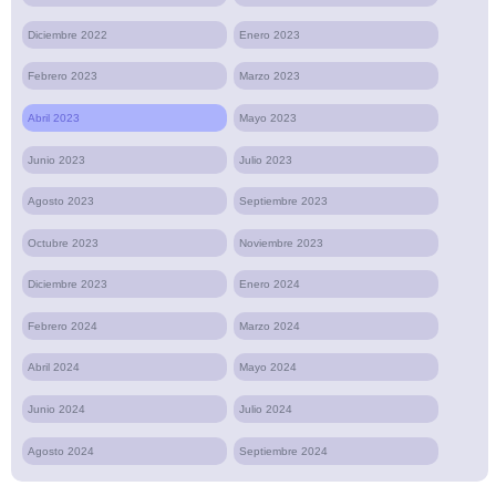
Diciembre 2022
Enero 2023
Febrero 2023
Marzo 2023
Abril 2023
Mayo 2023
Junio 2023
Julio 2023
Agosto 2023
Septiembre 2023
Octubre 2023
Noviembre 2023
Diciembre 2023
Enero 2024
Febrero 2024
Marzo 2024
Abril 2024
Mayo 2024
Junio 2024
Julio 2024
Agosto 2024
Septiembre 2024