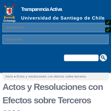
Pasar al
contenido
Transparencia Activa
principal
Universidad de Santiago de Chile
Nombramiento
User Bar First
Buscar
Formulario de búsqueda
Se encuentra usted aquí
Inicio
»
Actos y resoluciones con efectos sobre terceros
Actos y Resoluciones con
Efectos sobre Terceros