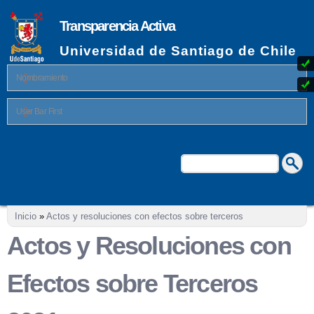
Pasar al
contenido
Transparencia Activa
principal
Universidad de Santiago de Chile
Nombramiento
User Bar First
Buscar
Formulario de búsqueda
Se encuentra usted aquí
Inicio
»
Actos y resoluciones con efectos sobre terceros
Actos y Resoluciones con
Efectos sobre Terceros