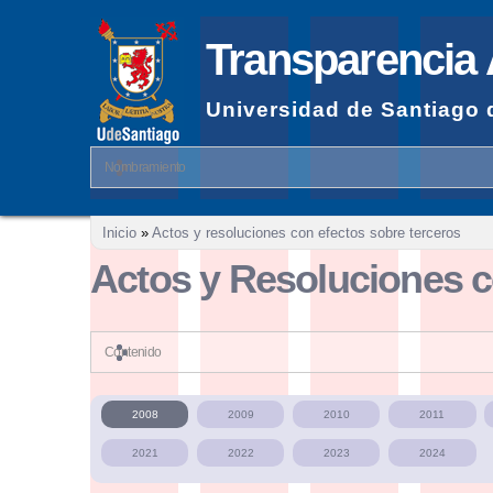
Transparencia 
Universidad de Santiago 
Nombramiento
Se encuentra usted aquí
Inicio
»
Actos y resoluciones con efectos sobre terceros
Actos y Resoluciones c
Contenido
2008
2009
2010
2011
2021
2022
2023
2024