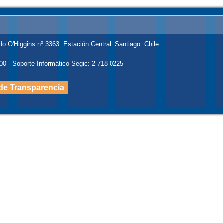
do O'Higgins nº 3363. Estación Central. Santiago. Chile.
00 - Soporte Informático Segic: 2 718 0225
l de Transparencia