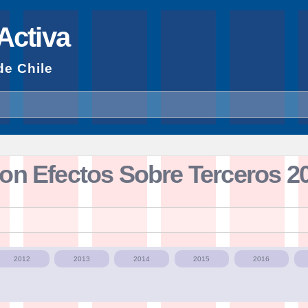
Pasar al
contenido
Activa
principal
de Chile
on Efectos Sobre Terceros 2
2012
2013
2014
2015
2016