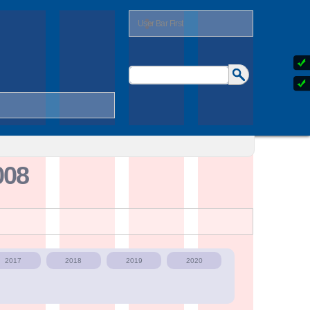
User Bar First
Buscar
Formulario
de
búsqueda
008
2017
2018
2019
2020