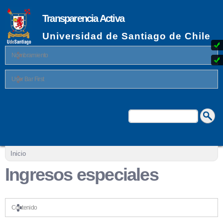
Pasar al
contenido
Transparencia Activa
principal
Universidad de Santiago de Chile
Nombramiento
User Bar First
Buscar
Formulario de búsqueda
Se encuentra usted aquí
Inicio
Ingresos especiales
Contenido