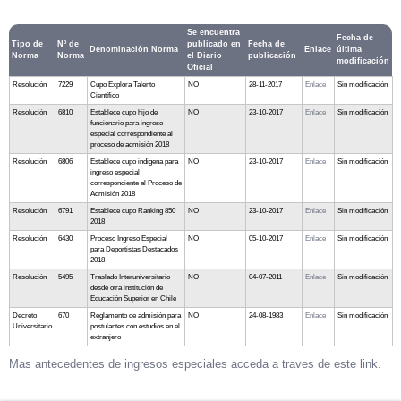
Se encuentra
Fecha de
Tipo de
Nº de
publicado en
Fecha de
Denominación Norma
Enlace
última
Norma
Norma
el Diario
publicación
modificación
Oficial
Resolución
7229
Cupo Explora Talento
NO
28-11-2017
Enlace
Sin modificación
Científico
Resolución
6810
Establece cupo hijo de
NO
23-10-2017
Enlace
Sin modificación
funcionario para ingreso
especial correspondiente al
proceso de admisión 2018
Resolución
6806
Establece cupo indigena para
NO
23-10-2017
Enlace
Sin modificación
ingreso especial
correspondiente al Proceso de
Admisión 2018
Resolución
6791
Establece cupo Ranking 850
NO
23-10-2017
Enlace
Sin modificación
2018
Resolución
6430
Proceso Ingreso Especial
NO
05-10-2017
Enlace
Sin modificación
para Deportistas Destacados
2018
Resolución
5495
Traslado Interuniversitario
NO
04-07-2011
Enlace
Sin modificación
desde otra institución de
Educación Superior en Chile
Decreto
670
Reglamento de admisión para
NO
24-08-1983
Enlace
Sin modificación
Universitario
postulantes con estudios en el
extranjero
Mas antecedentes de ingresos especiales acceda a traves de este link.