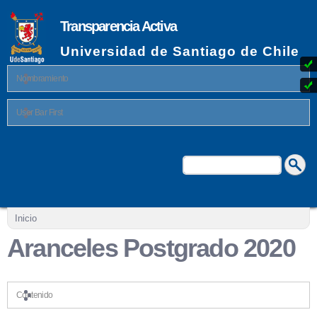
Pasar al
contenido
Transparencia Activa
principal
Universidad de Santiago de Chile
Nombramiento
User Bar First
Buscar
Formulario de búsqueda
Se encuentra usted aquí
Inicio
Aranceles Postgrado 2020
Contenido