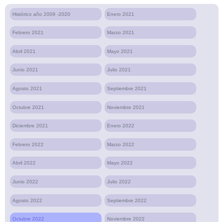
Histórico año 2009 -2020
Enero 2021
Febrero 2021
Marzo 2021
Abril 2021
Mayo 2021
Junio 2021
Julio 2021
Agosto 2021
Septiembre 2021
Octubre 2021
Noviembre 2021
Diciembre 2021
Enero 2022
Febrero 2022
Marzo 2022
Abril 2022
Mayo 2022
Junio 2022
Julio 2022
Agosto 2022
Septiembre 2022
Octubre 2022
Noviembre 2022