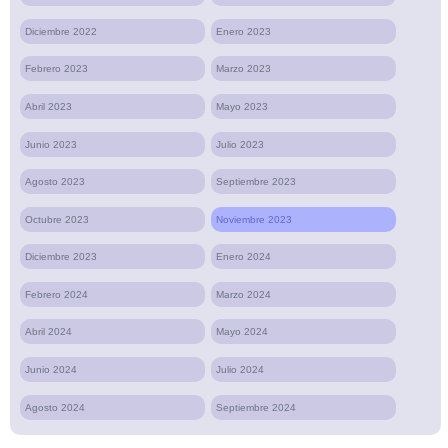
Diciembre 2022
Enero 2023
Febrero 2023
Marzo 2023
Abril 2023
Mayo 2023
Junio 2023
Julio 2023
Agosto 2023
Septiembre 2023
Octubre 2023
Noviembre 2023
Diciembre 2023
Enero 2024
Febrero 2024
Marzo 2024
Abril 2024
Mayo 2024
Junio 2024
Julio 2024
Agosto 2024
Septiembre 2024