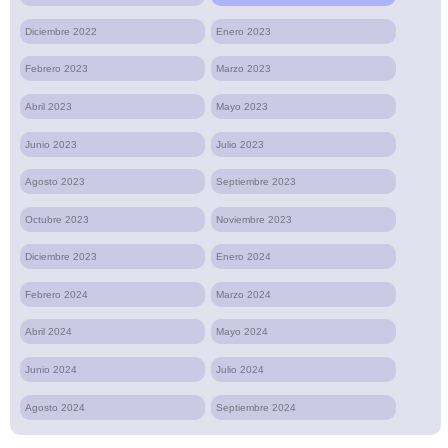
Diciembre 2022
Enero 2023
Febrero 2023
Marzo 2023
Abril 2023
Mayo 2023
Junio 2023
Julio 2023
Agosto 2023
Septiembre 2023
Octubre 2023
Noviembre 2023
Diciembre 2023
Enero 2024
Febrero 2024
Marzo 2024
Abril 2024
Mayo 2024
Junio 2024
Julio 2024
Agosto 2024
Septiembre 2024