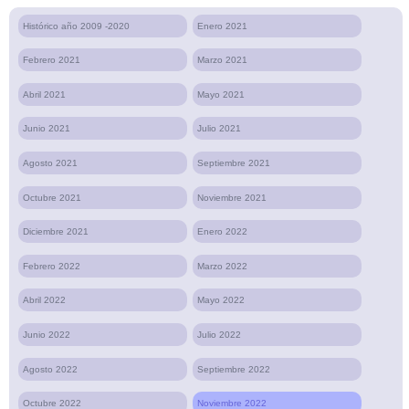
Histórico año 2009 -2020
Enero 2021
Febrero 2021
Marzo 2021
Abril 2021
Mayo 2021
Junio 2021
Julio 2021
Agosto 2021
Septiembre 2021
Octubre 2021
Noviembre 2021
Diciembre 2021
Enero 2022
Febrero 2022
Marzo 2022
Abril 2022
Mayo 2022
Junio 2022
Julio 2022
Agosto 2022
Septiembre 2022
Octubre 2022
Noviembre 2022