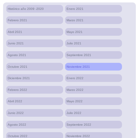
Histórico año 2009 -2020
Enero 2021
Febrero 2021
Marzo 2021
Abril 2021
Mayo 2021
Junio 2021
Julio 2021
Agosto 2021
Septiembre 2021
Octubre 2021
Noviembre 2021
Diciembre 2021
Enero 2022
Febrero 2022
Marzo 2022
Abril 2022
Mayo 2022
Junio 2022
Julio 2022
Agosto 2022
Septiembre 2022
Octubre 2022
Noviembre 2022