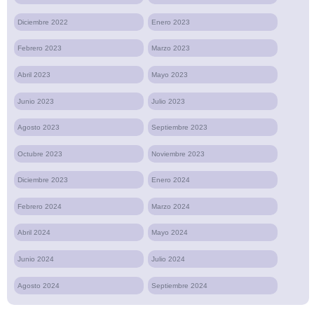
Diciembre 2022
Enero 2023
Febrero 2023
Marzo 2023
Abril 2023
Mayo 2023
Junio 2023
Julio 2023
Agosto 2023
Septiembre 2023
Octubre 2023
Noviembre 2023
Diciembre 2023
Enero 2024
Febrero 2024
Marzo 2024
Abril 2024
Mayo 2024
Junio 2024
Julio 2024
Agosto 2024
Septiembre 2024