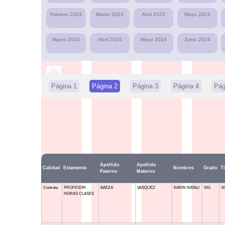
Febrero 2023
Marzo 2023
Abril 2023
Mayo 2023
Marzo 2024
Abril 2024
Mayo 2024
Junio 2024
Página 1
Página 2
Página 3
Página 4
Pág
Apellido
Apellido
Calidad
Estamento
Nombres
Grado
Ti
Paterno
Materno
Contrata
PROFESOR
BAEZA
VASQUEZ
KARIN NATALI
S/G
S
HORAS CLASES