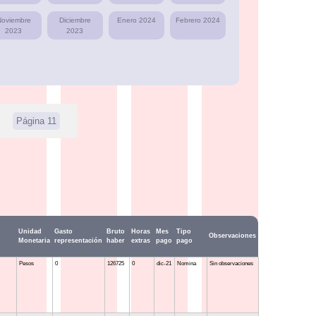
Noviembre
Diciembre
Enero 2024
Febrero 2024
2023
2023
Página 11
Unidad
Gasto
Bruto
Horas
Mes
Tipo
Observaciones
Monetaria
representación
haber
extras
pago
pago
Pesos
0
126725
0
dic-21
Nomina
Sin observaciones