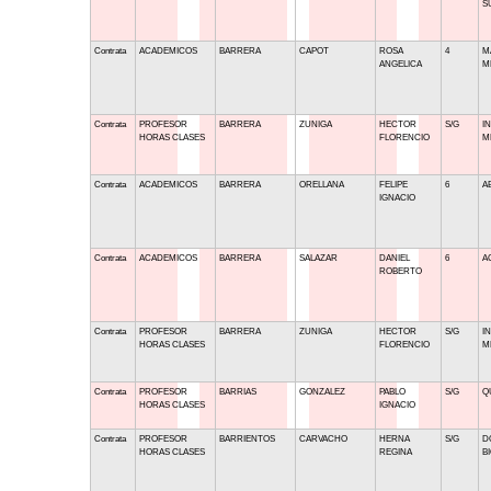
S
Contrata
ACADEMICOS
BARRERA
CAPOT
ROSA
4
M
ANGELICA
M
Contrata
PROFESOR
BARRERA
ZUNIGA
HECTOR
S/G
I
HORAS CLASES
FLORENCIO
M
Contrata
ACADEMICOS
BARRERA
ORELLANA
FELIPE
6
A
IGNACIO
Contrata
ACADEMICOS
BARRERA
SALAZAR
DANIEL
6
A
ROBERTO
Contrata
PROFESOR
BARRERA
ZUNIGA
HECTOR
S/G
I
HORAS CLASES
FLORENCIO
M
Contrata
PROFESOR
BARRIAS
GONZALEZ
PABLO
S/G
Q
HORAS CLASES
IGNACIO
Contrata
PROFESOR
BARRIENTOS
CARVACHO
HERNA
S/G
D
HORAS CLASES
REGINA
B