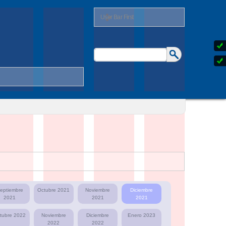
User Bar First
Buscar
Formulario
de
búsqueda
eptiembre
Octubre 2021
Noviembre
Diciembre
2021
2021
2021
tubre 2022
Noviembre
Diciembre
Enero 2023
2022
2022