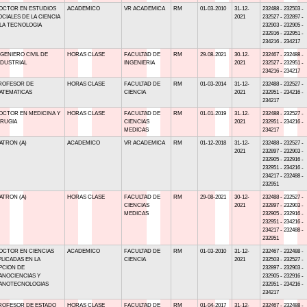
OCTOR EN ESTUDIOS
ACADEMICO
VR ACADEMICA
RM
01-03-2010
31-12-
232488 - 232503 -
OCIALES DE LA CIENCIA
2021
232527 - 232897 -
 LA TECNOLOGIA
232903 - 232905 -
232916 - 232951 -
234216 - 234217
NGENIERO CIVIL DE
HORAS CLASE
FACULTAD DE
RM
29-08-2021
30-12-
232467 - 232488 -
NDUSTRIAL
INGENIERIA
2021
232527 - 232951 -
234216 - 234217
ROFESOR DE
HORAS CLASE
FACULTAD DE
RM
01-03-2014
31-12-
232488 - 232527 -
ATEMATICAS
CIENCIA
2021
232951 - 234216 -
234217
OCTOR EN MEDICINA Y
HORAS CLASE
FACULTAD DE
RM
01-01-2019
31-12-
232488 - 232527 -
IRUGIA
CIENCIAS
2021
232951 - 234216 -
MEDICAS
234217
ATRON (A)
ACADEMICO
VR ACADEMICA
RM
01-12-2018
31-12-
232488 - 232527 -
2021
232897 - 232903 -
232905 - 232916 -
232951 - 234216 -
234217 - 232488 -
232951
ATRON (A)
HORAS CLASE
FACULTAD DE
RM
29-08-2021
30-12-
232488 - 232527 -
CIENCIAS
2021
232897 - 232903 -
MEDICAS
232905 - 232916 -
232951 - 234216 -
234217 - 232488 -
232951
OCTOR EN CIENCIAS
ACADEMICO
FACULTAD DE
RM
01-03-2010
31-12-
232467 - 232488 -
PLICADAS EN LA
CIENCIA
2021
232503 - 232527 -
PCION DE
232897 - 232903 -
ANOCIENCIAS Y
232905 - 232916 -
ANOTECNOLOGIAS
232951 - 234216 -
234217
ROFESOR DE ESTADO
HORAS CLASE
FACULTAD DE
RM
01-04-2017
31-12-
232467 - 232488 -