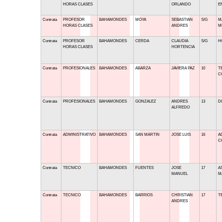
HORAS CLASES
ORLANDO
E
Contrata
PROFESOR
BAHAMONDES
MOYA
SEBASTIAN
S/G
M
HORAS CLASES
ANDRES
M
Contrata
PROFESOR
BAHAMONDES
CERDA
CLAUDIA
S/G
H
HORAS CLASES
HORTENCIA
Contrata
PROFESIONALES
BAHAMONDES
ABARZA
JAVIERA PAZ
10
T
C
Contrata
PROFESIONALES
BAHAMONDES
GONZALEZ
ANDRES
13
D
ALFREDO
Contrata
ADMINISTRATIVO
BAHAMONDES
SAN MARTIN
JOSE LUIS
16
A
C
Contrata
TECNICO
BAHAMONDES
FUENTES
JOSE
17
A
MANUEL
M
Contrata
TECNICO
BAHAMONDES
BARRIOS
CHRISTIAN
17
T
ANDRES