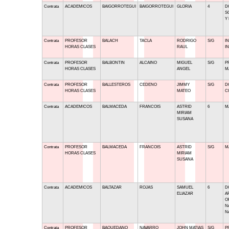
Contrata
ACADEMICOS
BAIGORROTEGUI
BAIGORROTEGUI
GLORIA
4
D
S
Y
Contrata
PROFESOR
BALACH
TACLA
RODRIGO
S/G
I
HORAS CLASES
RAUL
I
Contrata
PROFESOR
BALBONTIN
ALCAINO
MIGUEL
S/G
P
HORAS CLASES
ANGEL
M
Contrata
PROFESOR
BALLESTEROS
CEDENO
JIMMY
S/G
D
HORAS CLASES
MATEO
C
Contrata
ACADEMICOS
BALMACEDA
FRANCOIS
ASTRID
6
M
MIRIAM
SUSANA
Contrata
PROFESOR
BALMACEDA
FRANCOIS
ASTRID
S/G
M
HORAS CLASES
MIRIAM
SUSANA
Contrata
ACADEMICOS
BALTAZAR
ROJAS
SAMUEL
6
D
ELIAZAR
A
O
N
N
Contrata
PROFESOR
BAQUEDANO
NAVARRO
JOHN MATIAS
S/G
P