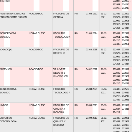
UPERIOR
232897 - 232903 -
232951 - 234215 -
234216 - 234217
AGISTER EN CIENCIAS
ACADEMICO
FACULTAD DE
RM
01-08-1991
31-12-
232488 - 232503 -
ENCION COMPUTACION
CIENCIA
2021
232527 - 232897 -
232903 - 232905 -
232916 - 232951 -
234216 - 234217
NGENIERO CIVIL
HORAS CLASE
FACULTAD
RM
01-08-2014
31-12-
232488 - 232527 -
ECANICO
TECNOLOGICA
2021
232951 - 234012 -
234216 - 234217 -
232488 - 232951
BOGADO(A)
ACADEMICO
FACULTAD DE
RM
02-03-2018
31-12-
232467 - 232488 -
DERECHO
2021
232527 - 232897 -
232903 - 232905 -
232916 - 232951 -
234216 - 234217
CADEMICO
ACADEMICO
VR INVEST.
RM
04-02-2019
31-12-
232467 - 232488 -
DESARR E
2021
232503 - 232527 -
INNOVACION
232897 - 232903 -
232905 - 232916 -
234216 - 234217
NGENIERO CIVIL
HORAS CLASE
FACULTAD
RM
29-08-2021
30-12-
232488 - 232527 -
ECANICO
TECNOLOGICA
2021
232951 - 234012 -
234216 - 234217 -
232488 - 232951
UIMICO
HORAS CLASE
FACULTAD DE
RM
29-08-2021
30-12-
232467 - 232488 -
QUIMICA Y
2021
232527 - 234216 -
BIOLOGIA
234217
OCTOR EN
HORAS CLASE
FACULTAD DE
RM
23-09-2013
31-12-
232488 - 232951 -
IOTECNOLOGIA
QUIMICA Y
2021
232488 - 232951 -
BIOLOGIA
232467 - 232488 -
232527 - 232897 -