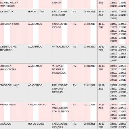
N MATEMATICA Y
CIENCIA
2021
232527 - 232951 -
OMPUTACION
234216 - 234217
RQUITECTO
HORAS CLASE
FACULTAD DE
RM
29-08-2021
30-12-
232467 - 232488 -
INGENIERIA
2021
232527 - 234216 -
234217
OCTOR EN FÍSICA
ACADEMICO
FACULTAD DE
RM
01-03-2011
31-12-
232467 - 232488 -
CIENCIA
2021
232503 - 232527 -
232897 - 232903 -
232905 - 232916 -
232951 - 234216 -
234217
NGENIERO CIVIL
ACADEMICO
VR ACADEMICA
RM
01-08-2020
31-12-
232488 - 232503 -
ATEMATICO
2021
232527 - 232897 -
232903 - 232905 -
232916 - 234216 -
234217
OCTOR EN
ACADEMICO
VR INVEST.
RM
01-08-2019
31-12-
232488 - 232503 -
ARMACOLOGIA
DESARR E
2021
232527 - 232897 -
INNOVACION
232903 - 232905 -
232916 - 232951 -
234216 - 234217
EDICO CIRUJANO
ACADEMICO
FACULTAD DE
RM
01-01-2021
30-12-
232488 - 232527 -
CIENCIAS
2021
232897 - 232903 -
MEDICAS
232905 - 232916 -
232951 - 234216 -
234217
AMAROGRAFO
CAMAROGRAFO
VR.
RM
02-11-2020
31-12-
232467 - 232488 -
VINCULACION
2021
232503 - 232527 -
CON EL MEDIO
232961 - 232961 -
232965 - 234215 -
234216 - 234217
SICOLOGO
HORAS CLASE
FACULTAD DE
RM
29-08-2021
30-12-
232467 - 232488 -
CIENCIAS
2021
232527 - 232951 -