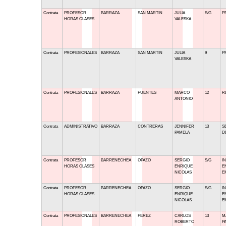
Contrata
PROFESOR
BARRAZA
SAN MARTIN
JULIA
S/G
P
HORAS CLASES
VALESKA
Contrata
PROFESIONALES
BARRAZA
SAN MARTIN
JULIA
9
P
VALESKA
Contrata
PROFESIONALES
BARRAZA
FUENTES
MARCO
12
R
ANTONIO
Contrata
ADMINISTRATIVO
BARRAZA
CONTRERAS
JENNIFER
13
S
PAMELA
D
Contrata
PROFESOR
BARRENECHEA
OPAZO
SERGIO
S/G
I
HORAS CLASES
ENRIQUE
E
NICOLAS
E
Contrata
PROFESOR
BARRENECHEA
OPAZO
SERGIO
S/G
I
HORAS CLASES
ENRIQUE
E
NICOLAS
E
Contrata
PROFESIONALES
BARRENECHEA
PEREZ
CARLOS
13
M
ROBERTO
P