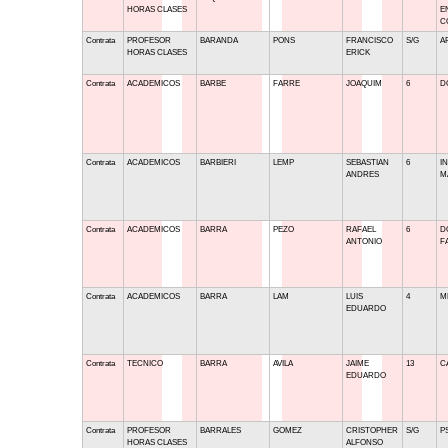
HORAS CLASES
E
C
Contrata
PROFESOR
BARANDA
PONS
FRANCISCO
S/G
A
HORAS CLASES
ERICK
Contrata
ACADEMICOS
BARBE
FARRE
JOAQUIM
6
D
Contrata
ACADEMICOS
BARBIERI
LEMP
SEBASTIAN
6
I
ANDRES
M
Contrata
ACADEMICOS
BARRA
PEZO
RAFAEL
6
D
ANTONIO
F
Contrata
ACADEMICOS
BARRA
LAM
LUIS
4
M
EDUARDO
Contrata
TECNICO
BARRA
AVILA
JAIME
13
C
EDUARDO
Contrata
PROFESOR
BARRALES
GOMEZ
CRISTOPHER
S/G
P
HORAS CLASES
ALFONSO