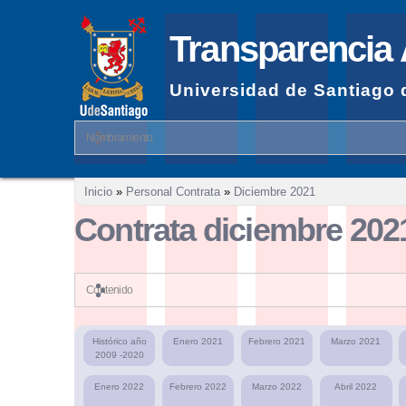
Transparencia 
Universidad de Santiago 
Nombramiento
Se encuentra usted aquí
Inicio
»
Personal Contrata
»
Diciembre 2021
Contrata diciembre 202
Contenido
Histórico año
Enero 2021
Febrero 2021
Marzo 2021
2009 -2020
Enero 2022
Febrero 2022
Marzo 2022
Abril 2022