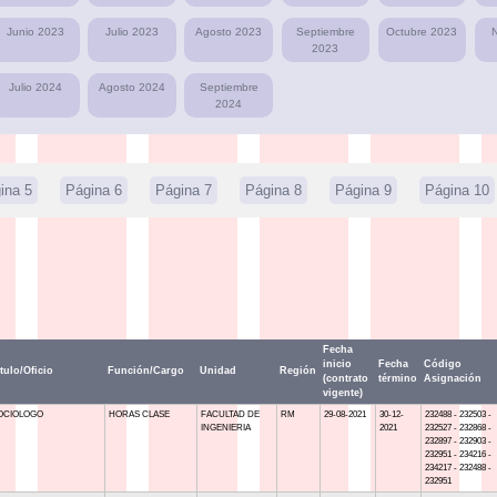
Junio 2023
Julio 2023
Agosto 2023
Septiembre
Octubre 2023
2023
Julio 2024
Agosto 2024
Septiembre
2024
ina 5
Página 6
Página 7
Página 8
Página 9
Página 10
Fecha
inicio
Fecha
Código
tulo/Oficio
Función/Cargo
Unidad
Región
(contrato
término
Asignación
vigente)
OCIOLOGO
HORAS CLASE
FACULTAD DE
RM
29-08-2021
30-12-
232488 - 232503 -
INGENIERIA
2021
232527 - 232868 -
232897 - 232903 -
232951 - 234216 -
234217 - 232488 -
232951