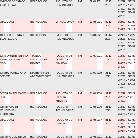
ROFESOR DE ESTADO
HORAS CLASE
FACULTAD DE
RM
29-08-2021
30-12-
232488 - 232527 -
N CASTELLANO
HUMANIDADES
2021
232951 - 234216 -
234217 - 232488 -
232951 - 232488 -
232951
ORAS CLASE
HORAS CLASE
VR ACADEMICA
RM
29-08-2021
30-12-
232467 - 232488 -
2021
232527 - 232951 -
234216 - 234217
ROFESOR DE ESTADO
HORAS CLASE
FACULTAD DE
RM
13-09-2021
30-12-
232488 - 232527 -
N CASTELLANO
HUMANIDADES
2021
232951 - 234216 -
234217 - 232488 -
232951 - 232488 -
232951
ECNICO UNIVERSITARIO
TECNICO
FACULTAD DE
RM
01-01-2021
30-12-
232467 - 232488 -
N ANALISIS QUIMICO Y
ESPECIAL. LAB
QUIMICA Y
2021
232503 - 232527 -
ISICO
COVID19
BIOLOGIA
234215 - 234216 -
234217
ECRETARIA DE APOYO
SECRETARIA DE
FACULTAD DE
RM
01-01-2019
31-12-
232467 - 232488 -
OCENTE
APOYO DOCENTE
HUMANIDADES
2021
232503 - 232527 -
232938 - 232951 -
234215 - 234216 -
234217
OCTOR EN EDUCACION
HORAS CLASE
FACULTAD DE
RM
01-03-2014
31-12-
232488 - 232527 -
ISICA
CIENCIAS
2021
232951 - 234216 -
MEDICAS
234217
NGENIERO(A) DE
HORAS CLASE
FACULTAD
RM
13-03-2016
31-12-
232467 - 232488 -
JECUCION EN
TECNOLOGICA
2021
232527 - 232951 -
LECTRICIDAD
234216 - 234217
ORAS CLASE
HORAS CLASE
FACULTAD DE
RM
21-03-2017
31-12-
232467 - 232488 -
CIENCIA
2021
232527 - 232951 -
234216 - 234217 -
232488 - 232951
NGENIERO COMERCIAL
HORAS CLASE
FACULTAD DE
RM
29-08-2021
30-12-
232467 - 232488 -