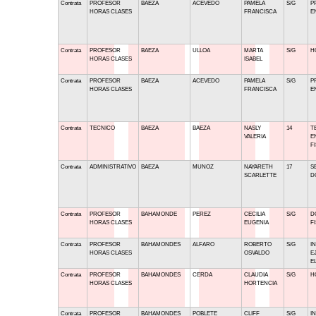
Contrata
PROFESOR
BAEZA
ACEVEDO
PAMELA
S/G
P
HORAS CLASES
FRANCISCA
E
Contrata
PROFESOR
BAEZA
ULLOA
MARTA
S/G
H
HORAS CLASES
ISABEL
Contrata
PROFESOR
BAEZA
ACEVEDO
PAMELA
S/G
P
HORAS CLASES
FRANCISCA
E
Contrata
TECNICO
BAEZA
BAEZA
NASLY
14
T
VALERIA
E
F
Contrata
ADMINISTRATIVO
BAEZA
MUNOZ
NAYARETH
17
S
SCARLETTE
D
Contrata
PROFESOR
BAHAMONDE
PEREZ
CECILIA
S/G
D
HORAS CLASES
EUGENIA
F
Contrata
PROFESOR
BAHAMONDES
ALFARO
ROBERTO
S/G
I
HORAS CLASES
OSVALDO
E
E
Contrata
PROFESOR
BAHAMONDES
CERDA
CLAUDIA
S/G
H
HORAS CLASES
HORTENCIA
Contrata
PROFESOR
BAHAMONDES
POBLETE
CLIFF
S/G
I