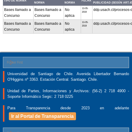
TIPO DE NORMA
FECHA
NORMA
NORMA
PUBLICIDAD (SEGÚN ART.45 
13-05-
Bases llamado a
Bases llamado a
No
ddp.usach.cl/procesos-
2019
Concurso
Concurso
aplica
13-05-
Bases llamado a
Bases llamado a
No
ddp.usach.cl/procesos-
2019
Concurso
Concurso
aplica
Footer First
Universidad de Santiago de Chile. Avenida Libertador Bernardo
O'Higgins nº 3363. Estación Central. Santiago. Chile.
Unidad de Partes, Informaciones y Archivos: (56-2) 2 718 4900 -
Soporte Informático Segic: 2 718 0225
Para Transparencia desde 2023 en adelante
Ir al Portal de Transparencia