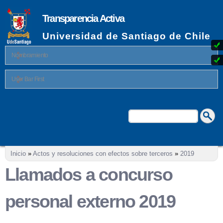
Pasar al
contenido
Transparencia Activa
principal
Universidad de Santiago de Chile
Nombramiento
User Bar First
Buscar
Formulario de búsqueda
Se encuentra usted aquí
Inicio
»
Actos y resoluciones con efectos sobre terceros
»
2019
Llamados a concurso
personal externo 2019