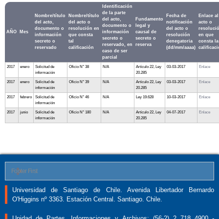
Identificación
de la parte
Nombre/título
Nombre/título
Fecha de
Enlace al
del acto,
Fundamento
del acto,
del acto o
notificación
acto o
documento o
legal y
documento o
resolución en
del acto o
resoluci
AÑO
Mes
información
causal de
información
que consta
resolución
en que
secreto o
secreto o
secreto o
tal
denegatoria
consta la
reservado, en
reserva
reservado
calificación
(dd/mm/aaaa)
calificac
caso de ser
parcial
2017
enero
Solicitud de
Oficio N° 38
N/A
Artículo 22, Ley
03-03-2017
Enlace
información
20.285
2017
enero
Solicitud de
Oficio N° 39
N/A
Artículo 22, Ley
03-03-2017
Enlace
información
20.285
2017
febrero
Solicitud de
Oficio N° 46
N/A
Ley 19.628
10-03-2017
Enlace
información
2017
junio
Solicitud de
Oficio N° 180
N/A
Artículo 22, Ley
04-07-2017
Enlace
información
20.285
Footer First
Universidad de Santiago de Chile. Avenida Libertador Bernardo
O'Higgins nº 3363. Estación Central. Santiago. Chile.
Unidad de Partes, Informaciones y Archivos: (56-2) 2 718 4900 -