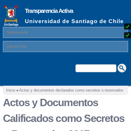
Pasar al
contenido
Transparencia Activa
principal
Universidad de Santiago de Chile
Nombramiento
User Bar First
Buscar
Formulario de búsqueda
Se encuentra usted aquí
Inicio
»
Actos y documentos declarados como secretos o reservados
Actos y Documentos
Calificados como Secretos