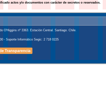
lificado actos y/o documentos con carácter de secretos o reservados.
do O'Higgins nº 3363. Estación Central. Santiago. Chile.
00 - Soporte Informático Segic: 2 718 0225
l de Transparencia