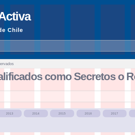
Pasar al
contenido
Activa
principal
de Chile
servados
lificados como Secretos o R
2013
2014
2015
2016
2017