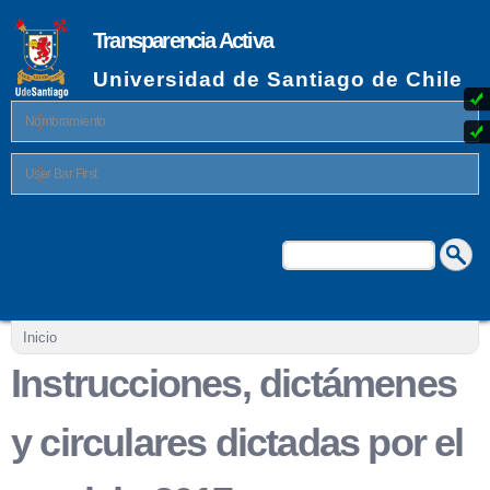
Pasar al
contenido
Transparencia Activa
principal
Universidad de Santiago de Chile
Nombramiento
User Bar First
Buscar
Formulario de búsqueda
Se encuentra usted aquí
Inicio
Instrucciones, dictámenes
y circulares dictadas por el